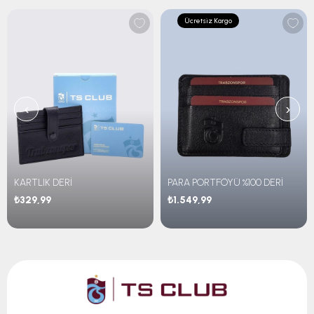
Ücretsiz Kargo
‹
›
KARTLIK DERİ
PARA PORTFÖYÜ %100 DERİ
₺329,99
₺1.549,99