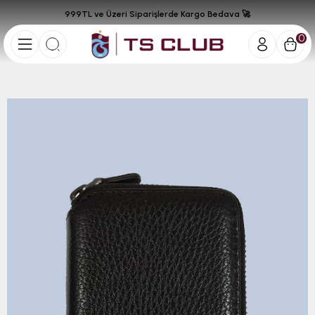
999TL ve Üzeri Siparişlerde Kargo Bedava 🚀
0