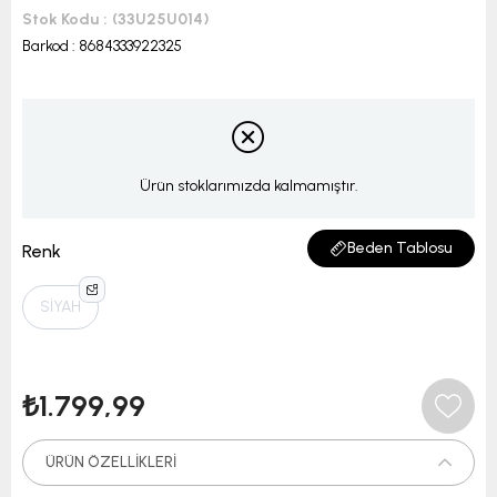
Stok Kodu
(33U25U014)
Barkod
:
8684333922325
Ürün stoklarımızda kalmamıştır.
Beden Tablosu
Renk
SİYAH
₺1.799,99
ÜRÜN ÖZELLIKLERI