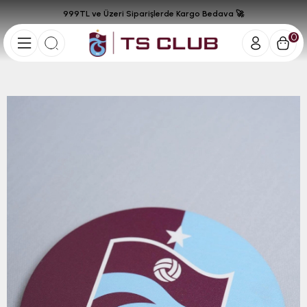
999TL ve Üzeri Siparişlerde Kargo Bedava 🚀
0