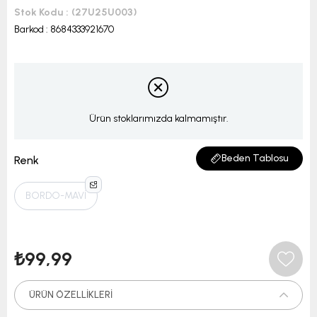
Stok Kodu
(27U25U003)
Barkod
:
8684333921670
Ürün stoklarımızda kalmamıştır.
Beden Tablosu
Renk
BORDO-MAVİ
₺99,99
ÜRÜN ÖZELLIKLERI