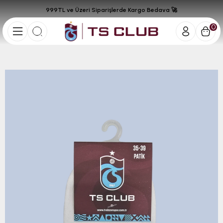
999TL ve Üzeri Siparişlerde Kargo Bedava 🚀
0