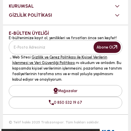
KURUMSAL
GİZLİLİK POLİTİKASI
E-BÜLTEN ÜYELİĞİ
E-bültenimize kayıt ol, yenilikleri ve fırsatları önce sen keşfet!
Abone Ol
Web Sitesi
Gizlilik ve Çerez Politikası ile Kişisel Verilerin
İşlenmesi ve Veri Güvenliği Politikası
nı okudum ve anladım. Bu
kapsamda kişisel verilerimin işlenmesini, pazarlama ve tanıtım
faaliyetlerinin tarafıma sms ve e-mail yoluyla yapılmasını
kabul ediyor ve onaylıyorum.
Mağazalar
0 850 532 19 67
© Telif hakkı 2025 Trabzonspor. Tüm hakları saklıdır.