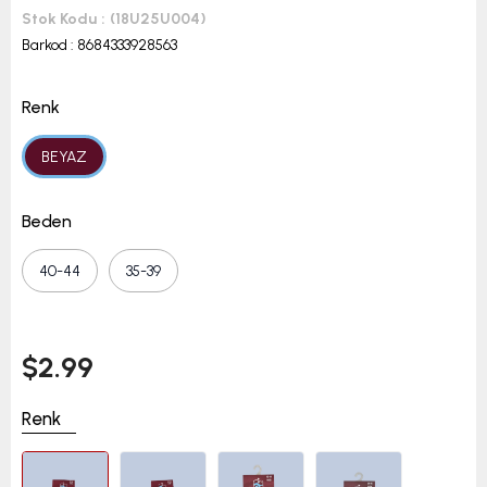
Stok Kodu
(18U25U004)
Barkod
:
8684333928563
Renk
BEYAZ
Beden
40-44
35-39
$2.99
Renk