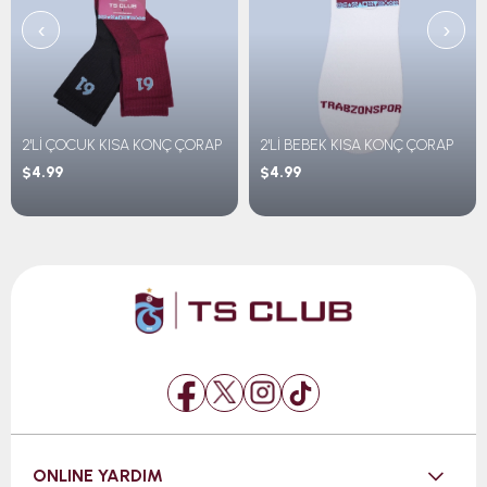
‹
›
2'Lİ ÇOCUK KISA KONÇ ÇORAP
2'Lİ BEBEK KISA KONÇ ÇORAP
$4.99
$4.99
ONLINE YARDIM