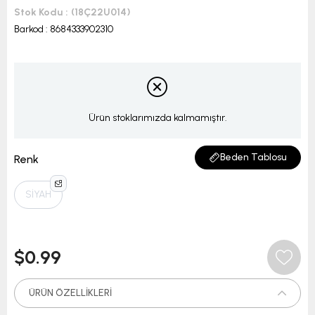
Stok Kodu
(18Ç22U014)
Barkod
:
8684333902310
Ürün stoklarımızda kalmamıştır.
Beden Tablosu
Renk
SİYAH
$0.99
ÜRÜN ÖZELLIKLERI