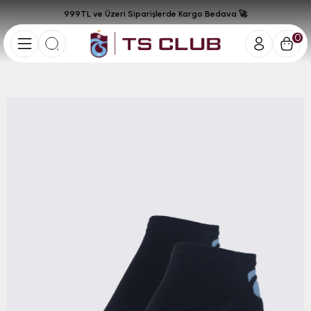
999TL ve Üzeri Siparişlerde Kargo Bedava 🚀
0