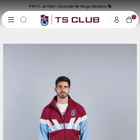
999TL ve Üzeri Siparişlerde Kargo Bedava 🚀
0