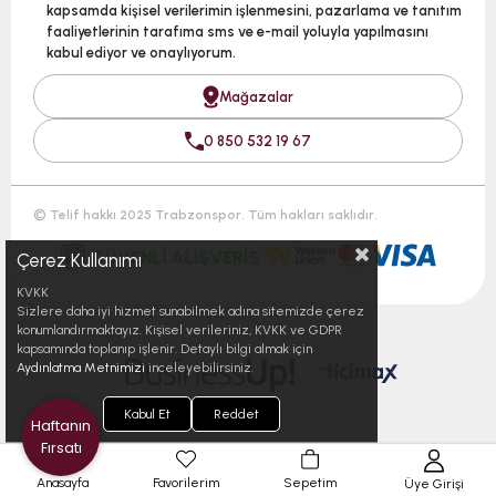
kapsamda kişisel verilerimin işlenmesini, pazarlama ve tanıtım
faaliyetlerinin tarafıma sms ve e-mail yoluyla yapılmasını
kabul ediyor ve onaylıyorum.
Mağazalar
0 850 532 19 67
© Telif hakkı 2025 Trabzonspor. Tüm hakları saklıdır.
Çerez Kullanımı
KVKK
Sizlere daha iyi hizmet sunabilmek adına sitemizde çerez
konumlandırmaktayız. Kişisel verileriniz, KVKK ve GDPR
kapsamında toplanıp işlenir. Detaylı bilgi almak için
Aydınlatma Metnimizi
inceleyebilirsiniz.
Kabul Et
Reddet
Haftanın
Fırsatı
Anasayfa
Favorilerim
Sepetim
Üye Girişi