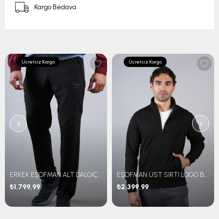
Kargo Bedava
Ücretsiz Kargo
Ücretsiz Kargo
‹
›
ERKEK EŞOFMAN ALT DALGIÇ KUMAŞ
EŞOFMAN ÜST SIRTI LOGO BASKILI
₺1.799,99
₺2.399,99