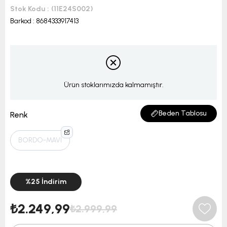
Stok Kodu
(11E24S002)
Barkod
:
8684333917413
Ürün stoklarımızda kalmamıştır.
Beden Tablosu
Renk
BORDO-MAVİ
%
25
İndirim
₺2.249,99
₺2.999,99