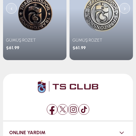
‹
›
GÜMÜŞ ROZET
GÜMÜŞ ROZET
$61.99
$61.99
ONLINE YARDIM