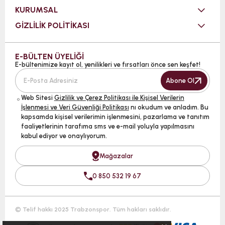
KURUMSAL
GİZLİLİK POLİTİKASI
E-BÜLTEN ÜYELİĞİ
E-bültenimize kayıt ol, yenilikleri ve fırsatları önce sen keşfet!
Abone Ol
Web Sitesi
Gizlilik ve Çerez Politikası ile Kişisel Verilerin
İşlenmesi ve Veri Güvenliği Politikası
nı okudum ve anladım. Bu
kapsamda kişisel verilerimin işlenmesini, pazarlama ve tanıtım
faaliyetlerinin tarafıma sms ve e-mail yoluyla yapılmasını
kabul ediyor ve onaylıyorum.
Mağazalar
0 850 532 19 67
© Telif hakkı 2025 Trabzonspor. Tüm hakları saklıdır.