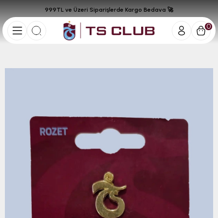
999TL ve Üzeri Siparişlerde Kargo Bedava 🚀
0