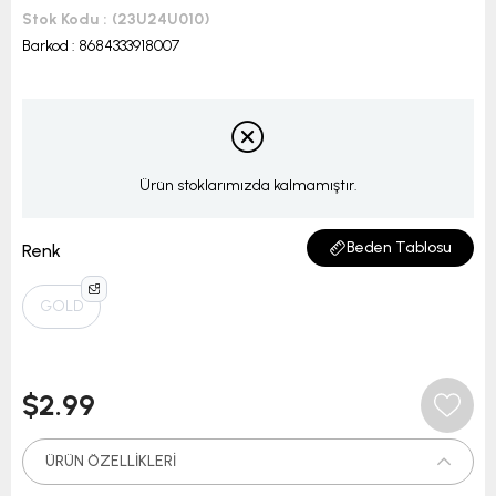
Stok Kodu
(23U24U010)
Barkod
:
8684333918007
Ürün stoklarımızda kalmamıştır.
Beden Tablosu
Renk
GOLD
$2.99
ÜRÜN ÖZELLIKLERI