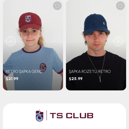
‹
›
RETRO ŞAPKA GENÇ
ŞAPKA ROZETLİ RETRO
$21.99
$25.99