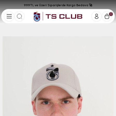
999TL ve Üzeri Siparişlerde Kargo Bedava 🚀
0