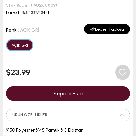
Stok Kodu
(19U26U009)
Barkod
:
8684333943481
Beden Tablosu
Renk
: AÇIK GRİ
AÇIK GRİ
$23.99
ÜRÜN ÖZELLIKLERI
%50 Polyester %45 Pamuk %5 Elastan