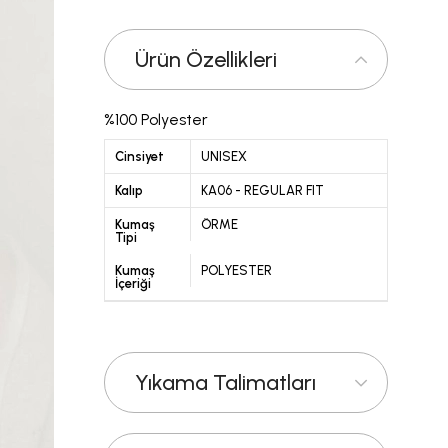
Ürün Özellikleri
%100 Polyester
Cinsiyet
UNISEX
Kalıp
KA06 - REGULAR FIT
Kumaş
ÖRME
Tipi
Kumaş
POLYESTER
İçeriği
Yıkama Talimatları