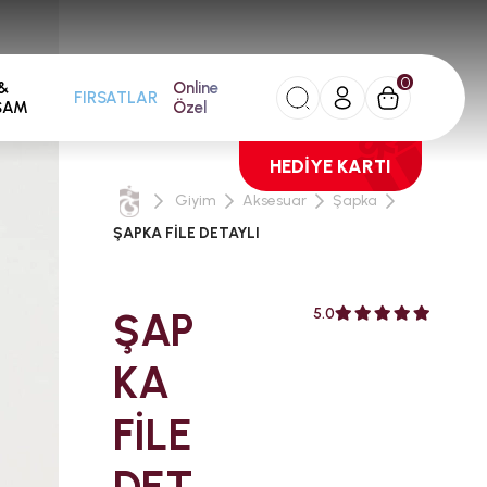
0
&
Online
FIRSATLAR
ŞAM
Özel
HEDİYE KARTI
Giyim
Aksesuar
Şapka
ŞAPKA FİLE DETAYLI
ŞAP
5.0
KA
FİLE