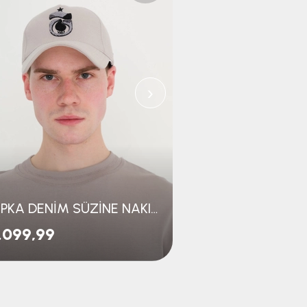
›
ŞAPKA DENİM SÜZİNE NAKIŞLI
ŞAPKA 1967 LO
.099,99
₺999,99