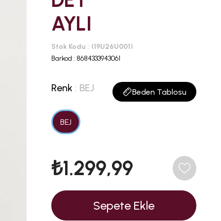
DET
AYLI
Stok Kodu
(19U26U001)
Barkod
:
8684333943061
Renk
: BEJ
Beden Tablosu
BEJ
₺1.299,99