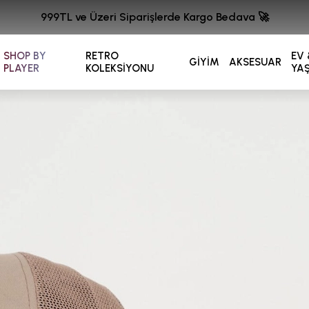
999TL ve Üzeri Siparişlerde Kargo Bedava 🚀
SHOP BY
RETRO
EV 
GİYİM
AKSESUAR
PLAYER
KOLEKSİYONU
YA