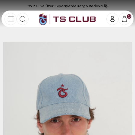
999TL ve Üzeri Siparişlerde Kargo Bedava 🚀
0