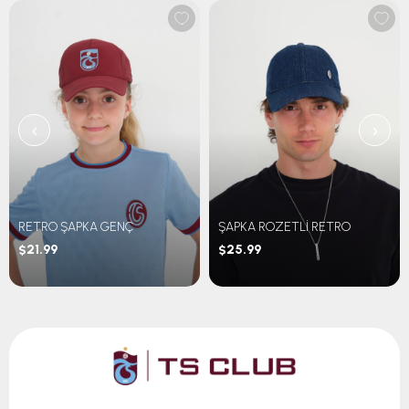
‹
›
RETRO ŞAPKA GENÇ
ŞAPKA ROZETLİ RETRO
$21.99
$25.99