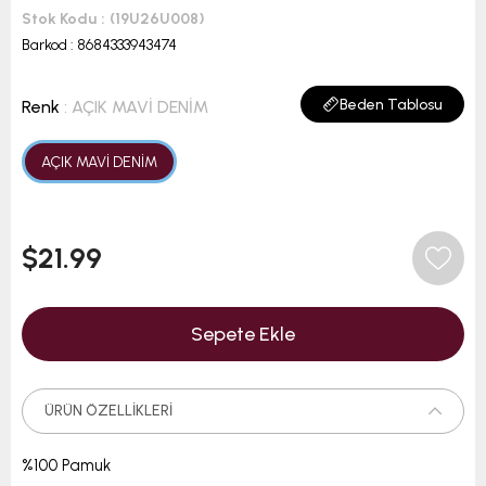
Stok Kodu
(19U26U008)
Barkod
:
8684333943474
Beden Tablosu
Renk
: AÇIK MAVİ DENİM
AÇIK MAVİ DENİM
$21.99
ÜRÜN ÖZELLIKLERI
%100 Pamuk