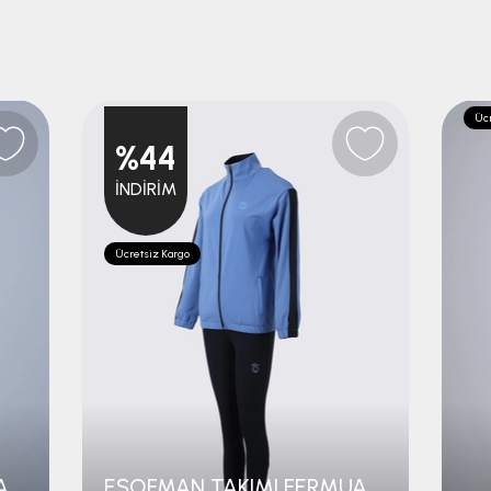
Ücr
%44
İNDIRIM
Ücretsiz Kargo
EŞOFMAN TAKIMI FERMUARLI RETRO
EŞOFMAN TAKIMI FERMUARLI İÇ LOGOLU