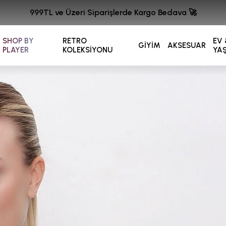
999TL ve Üzeri Siparişlerde Kargo Bedava 🚀
SHOP BY
RETRO
EV 
GİYİM
AKSESUAR
PLAYER
KOLEKSİYONU
YA