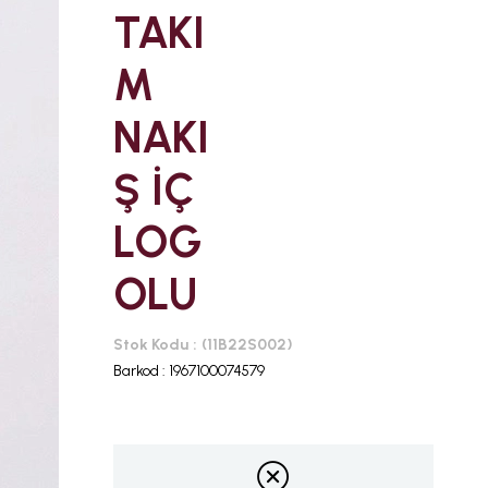
TAKI
M
NAKI
Ş İÇ
LOG
OLU
Stok Kodu
(11B22S002)
Barkod
:
1967100074579