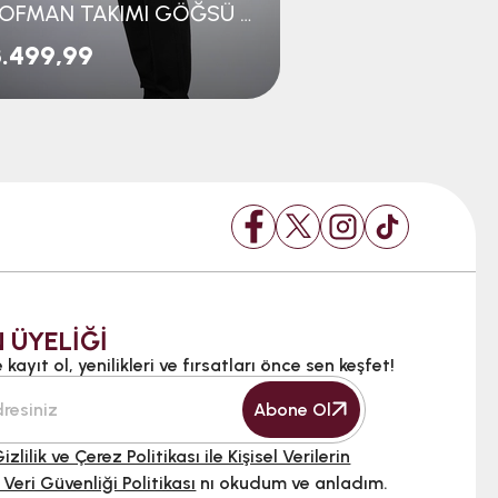
EŞOFMAN TAKIMI GÖĞSÜ TRABZONSPOR YAZILI
₺2.474,99
.499,99
₺3.299,99
 ÜYELİĞİ
kayıt ol, yenilikleri ve fırsatları önce sen keşfet!
Abone Ol
izlilik ve Çerez Politikası ile Kişisel Verilerin
 Veri Güvenliği Politikası
nı okudum ve anladım.