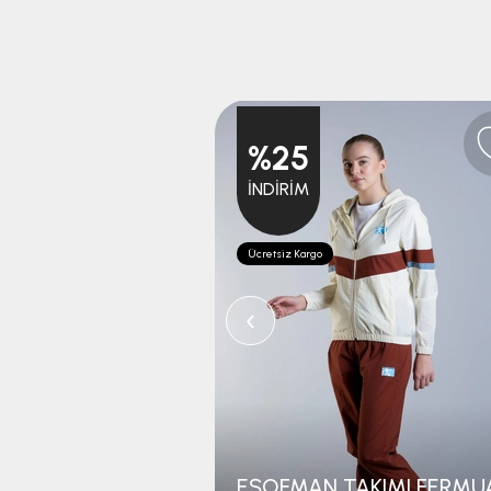
%25
İNDIRIM
Ücretsiz Kargo
‹