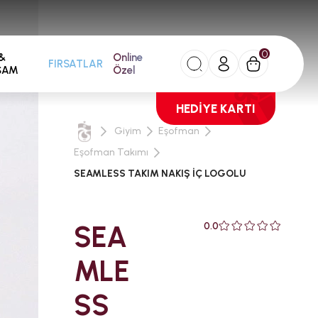
0
&
Online
FIRSATLAR
ŞAM
Özel
HEDİYE KARTI
Giyim
Eşofman
Eşofman Takımı
SEAMLESS TAKIM NAKIŞ İÇ LOGOLU
SEA
0.0
MLE
SS