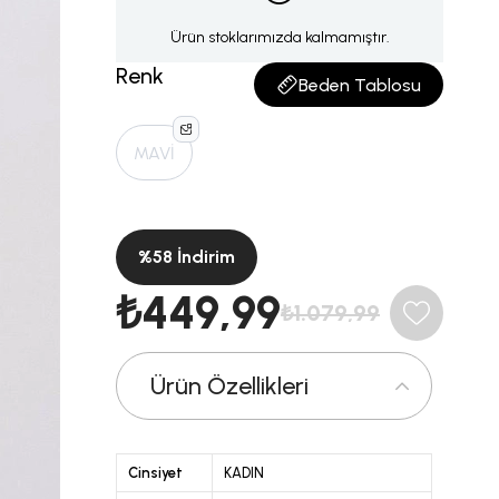
Ürün stoklarımızda kalmamıştır.
Renk
Beden Tablosu
MAVİ
%
58
İndirim
₺449,99
₺1.079,99
Ürün Özellikleri
Cinsiyet
KADIN