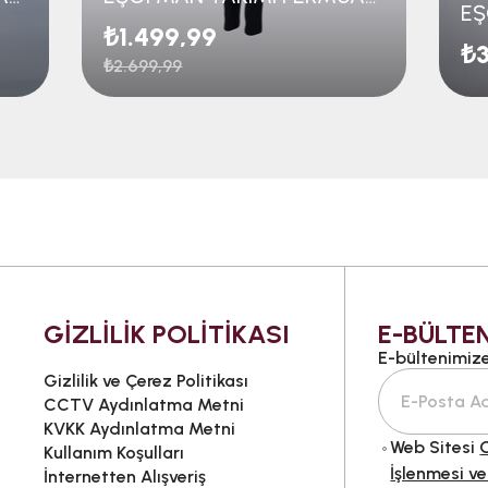
₺1.499,99
₺3
₺2.699,99
GİZLİLİK POLİTİKASI
E-BÜLTEN
E-bültenimize 
Gizlilik ve Çerez Politikası
CCTV Aydınlatma Metni
KVKK Aydınlatma Metni
Web Sitesi
G
Kullanım Koşulları
İşlenmesi ve
İnternetten Alışveriş