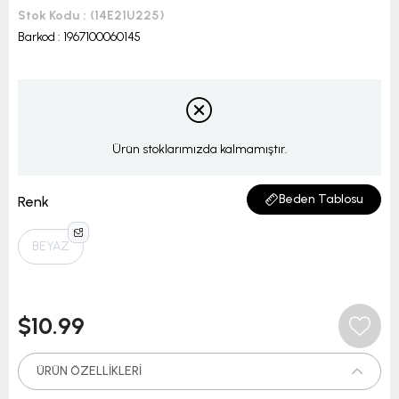
Stok Kodu
(14E21U225)
Barkod
:
1967100060145
Ürün stoklarımızda kalmamıştır.
Beden Tablosu
Renk
BEYAZ
$10.99
ÜRÜN ÖZELLIKLERI