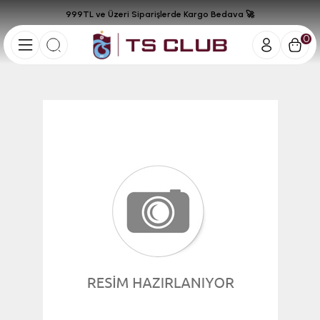
999TL ve Üzeri Siparişlerde Kargo Bedava 🚀
0