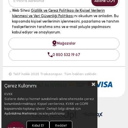
Abone Ol
Web Sitesi
Gizlilik ve Çerez Politikası ile Kişisel Verilerin
İşlenmesi ve Veri Güvenliği Politikası
nı okudum ve anladım. Bu
kapsamda kişisel verilerimin işlenmesini, pazarlama ve tanıtım
faaliyetlerinin tarafıma sms ve e-mail yoluyla yapılmasını
kabul ediyor ve onaylıyorum.
Mağazalar
0 850 532 19 67
© Telif hakkı 2025 Trabzonspor. Tüm hakları saklıdır.
Çerez Kullanımı
KVKK
Sizlere daha iyi hizmet sunabilmek adına sitemizde çerez
konumlandırmaktayız. Kişisel verileriniz, KVKK ve GDPR
kapsamında toplanıp işlenir. Detaylı bilgi almak için
Aydınlatma Metnimizi
inceleyebilirsiniz.
Kabul Et
Reddet