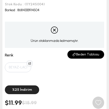
Stok Kodu
(11Y24S004)
Barkod
:
8684333914504
Ürün stoklarımızda kalmamıştır.
Beden Tablosu
Renk
BEYAZ-LACİ
%
25
İndirim
$11.99
$15.99