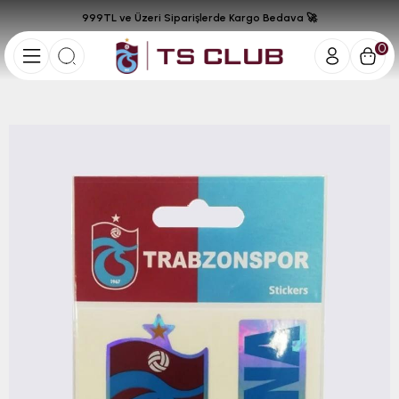
999TL ve Üzeri Siparişlerde Kargo Bedava 🚀
0