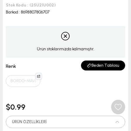
Stok Kodu
(25U21U002)
Barkod
:
8698807806707
Ürün stoklarımızda kalmamıştır.
Beden Tablosu
Renk
BORDO-MAVİ
$0.99
ÜRÜN ÖZELLIKLERI