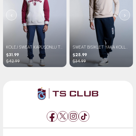
‹
›
KOLEJ SWEAT KAPÜŞONLU TRABZONSPOR NAKIŞLI
SWEAT BİSİKLET YAKA KOLLARI ÇİZGİLİ
$31.99
$25.99
$42.99
$34.99