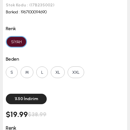
Stok Kodu
(17B23S002)
Barkod
:
1967100094690
Renk
SİYAH
Beden
S
M
L
XL
XXL
%
50
İndirim
$19.99
$38.99
Renk