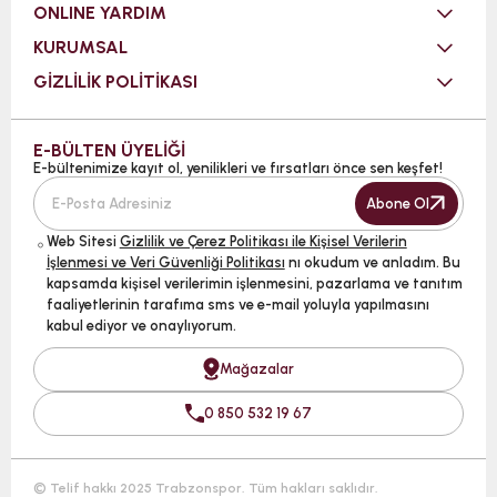
ONLINE YARDIM
KURUMSAL
GİZLİLİK POLİTİKASI
E-BÜLTEN ÜYELİĞİ
E-bültenimize kayıt ol, yenilikleri ve fırsatları önce sen keşfet!
Abone Ol
Web Sitesi
Gizlilik ve Çerez Politikası ile Kişisel Verilerin
İşlenmesi ve Veri Güvenliği Politikası
nı okudum ve anladım. Bu
kapsamda kişisel verilerimin işlenmesini, pazarlama ve tanıtım
faaliyetlerinin tarafıma sms ve e-mail yoluyla yapılmasını
kabul ediyor ve onaylıyorum.
Mağazalar
0 850 532 19 67
© Telif hakkı 2025 Trabzonspor. Tüm hakları saklıdır.