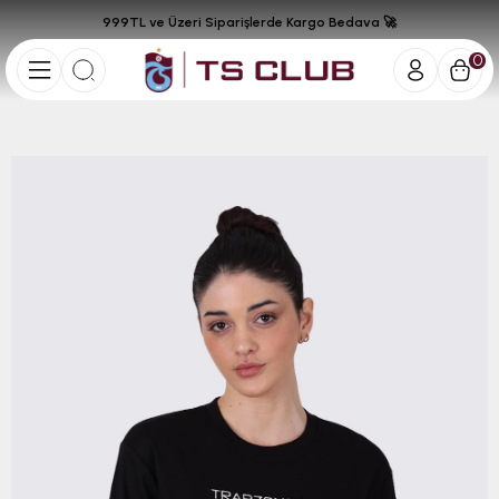
999TL ve Üzeri Siparişlerde Kargo Bedava 🚀
0