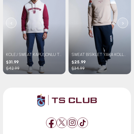
‹
›
KOLEJ SWEAT KAPÜŞONLU TRABZONSPOR NAKIŞLI
SWEAT BİSİKLET YAKA KOLLARI ÇİZGİLİ
$31.99
$25.99
$42.99
$34.99