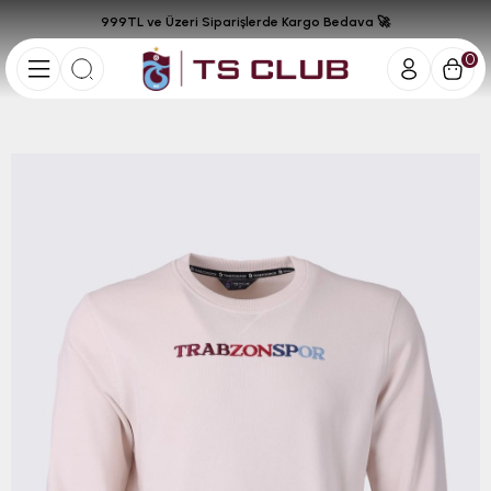
999TL ve Üzeri Siparişlerde Kargo Bedava 🚀
0