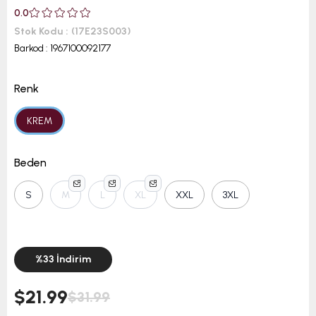
0.0
Stok Kodu
(17E23S003)
Barkod
:
1967100092177
Renk
KREM
Beden
S
M
L
XL
XXL
3XL
%
33
İndirim
$21.99
$31.99