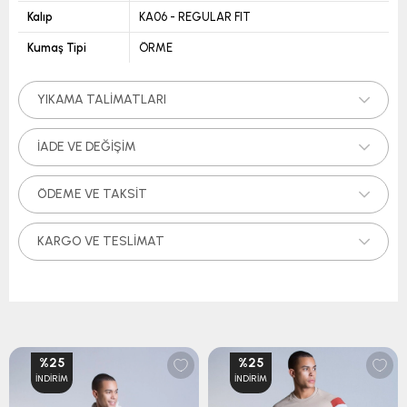
Kalıp
KA06 - REGULAR FIT
Kumaş Tipi
ÖRME
YIKAMA TALIMATLARI
İADE VE DEĞIŞIM
ÖDEME VE TAKSIT
KARGO VE TESLIMAT
%25
%25
İNDIRIM
İNDIRIM