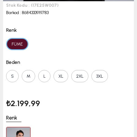
Stok Kodu
(17E25W007)
Barkod
:
8684333919783
Renk
FÜME
Beden
S
M
L
XL
2XL
3XL
₺2.199,99
Renk