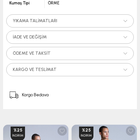
Kumaş Tipi
ÖRME
YIKAMA TALIMATLARI
İADE VE DEĞIŞIM
ÖDEME VE TAKSIT
KARGO VE TESLIMAT
Kargo Bedava
%25
%25
İNDIRIM
İNDIRIM