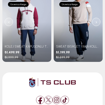
Ücretsiz Kargo
Ücretsiz Kargo
‹
›
KOLEJ SWEAT KAPÜŞONLU TRABZONSPOR NAKIŞLI
SWEAT BİSİKLET YAKA KOLLARI ÇİZGİLİ
₺1.499,99
₺1.199,99
₺1.999,99
₺1.599,99