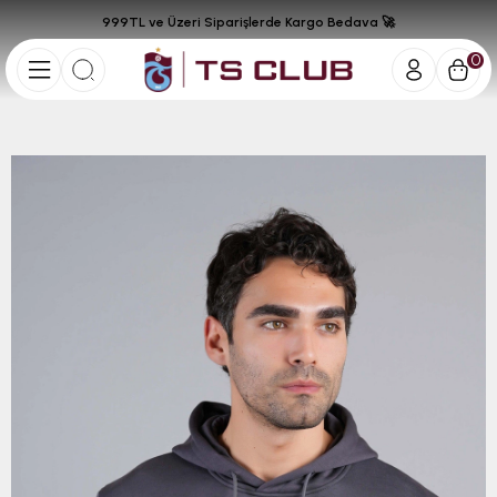
999TL ve Üzeri Siparişlerde Kargo Bedava 🚀
0