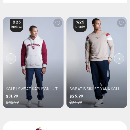
%25
%25
İNDIRIM
İNDIRIM
‹
›
KOLEJ SWEAT KAPÜŞONLU TRABZONSPOR NAKIŞLI
SWEAT BİSİKLET YAKA KOLLARI ÇİZGİLİ
$31.99
$25.99
$42.99
$34.99