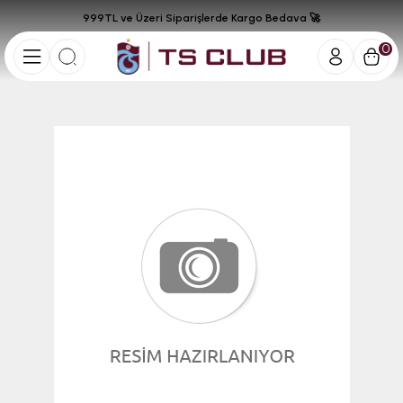
999TL ve Üzeri Siparişlerde Kargo Bedava 🚀
0