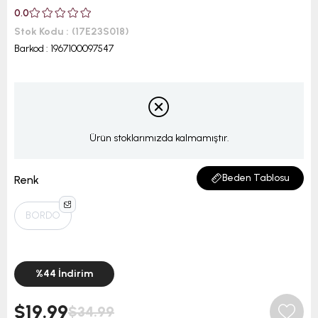
0.0
Stok Kodu
(17E23S018)
Barkod
:
1967100097547
Ürün stoklarımızda kalmamıştır.
Beden Tablosu
Renk
BORDO
%
44
İndirim
$19.99
$34.99