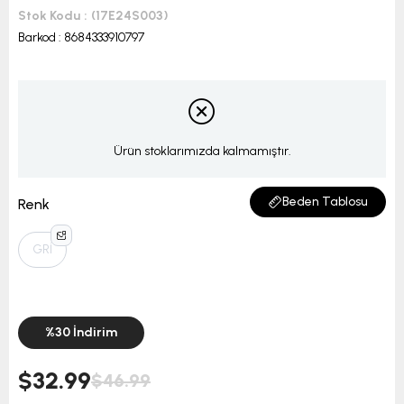
Stok Kodu
(17E24S003)
Barkod
:
8684333910797
Ürün stoklarımızda kalmamıştır.
Beden Tablosu
Renk
GRİ
%
30
İndirim
$32.99
$46.99