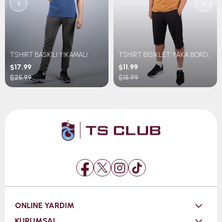
‹
›
TSHİRT BASKILI YIKAMALI
TSHİRT BİSİKLET YAKA BORDO MAVİ ŞERİTLİ TRABZONSPOR BASKILI
$17.99
$11.99
$25.99
$15.99
ONLINE YARDIM
KURUMSAL