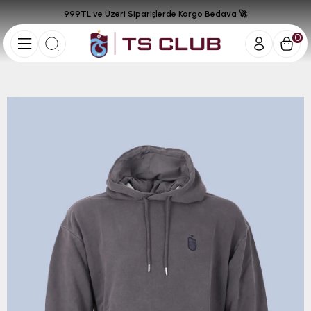
999TL ve Üzeri Siparişlerde Kargo Bedava 🚀
0