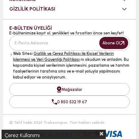
GİZLİLİK POLİTİKASI
E-BÜLTEN ÜYELİĞİ
E-bültenimize kayıt ol, yenilikleri ve fırsatları önce sen keşfet!
Abone Ol
Web Sitesi
Gizlilik ve Çerez Politikası ile Kişisel Verilerin
İşlenmesi ve Veri Güvenliği Politikası
nı okudum ve anladım. Bu
kapsamda kişisel verilerimin işlenmesini, pazarlama ve tanıtım
faaliyetlerinin tarafıma sms ve e-mail yoluyla yapılmasını
kabul ediyor ve onaylıyorum.
Mağazalar
0 850 532 19 67
© Telif hakkı 2025 Trabzonspor. Tüm hakları saklıdır.
Çerez Kullanımı