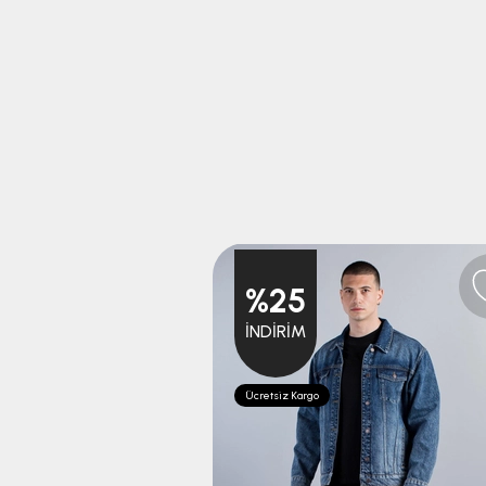
%25
İNDIRIM
Ücretsiz Kargo