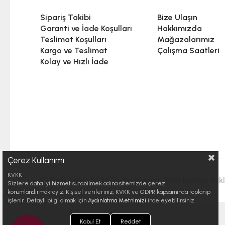
Sipariş Takibi
Bize Ulaşın
Garanti ve İade Koşulları
Hakkımızda
Teslimat Koşulları
Mağazalarımız
Kargo ve Teslimat
Çalışma Saatleri
Kolay ve Hızlı İade
Çerez Kullanımı
KVKK
© Telif hakkı 2025 Trabzonspor. Tüm hakları saklı
Sizlere daha iyi hizmet sunabilmek adına sitemizde çerez
konumlandırmaktayız. Kişisel verileriniz, KVKK ve GDPR kapsamında toplanıp
işlenir. Detaylı bilgi almak için
Aydınlatma Metnimizi
inceleyebilirsiniz.
Kabul Et
Reddet