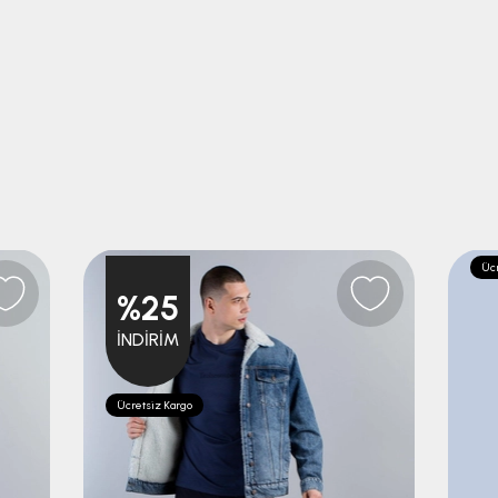
Ücr
%25
İNDIRIM
Ücretsiz Kargo