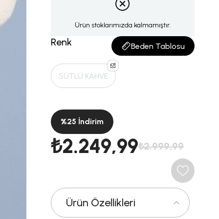
Ürün stoklarımızda kalmamıştır.
Renk
Beden Tablosu
SÜTLÜ KAHVE
%
25
İndirim
₺2.249,99
₺2.999,99
Ürün Özellikleri