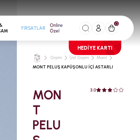
0
&
Online
FIRSATLAR
ŞAM
Özel
HEDİYE KARTI
Giyim
Üst Giyim
Mont
MONT PELUŞ KAPÜŞONLU İÇİ ASTARLI
MON
3.0
T
PELU