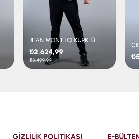
JEAN MONT İÇİ KÜRKLÜ
Çİ
₺2.624,99
₺5
₺3.499,99
GİZLİLİK POLİTİKASI
E-BÜLTEN