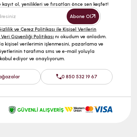
kayıt ol, yenilikleri ve fırsatları önce sen keşfet!
Abone Ol
izlilik ve Çerez Politikası ile Kişisel Verilerin
 Veri Güvenliği Politikası
nı okudum ve anladım.
 kişisel verilerimin işlenmesini, pazarlama ve
iyetlerinin tarafıma sms ve e-mail yoluyla
 kabul ediyor ve onaylıyorum.
ağazalar
0 850 532 19 67