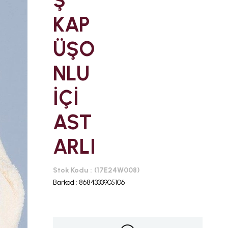
Ş
KAP
ÜŞO
NLU
İÇİ
AST
ARLI
Stok Kodu
(17E24W008)
Barkod
:
8684333905106