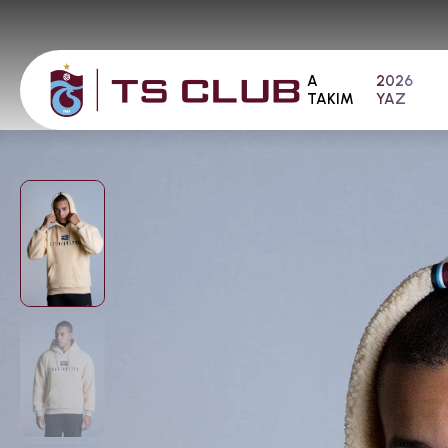
A
2026
TAKIM
YAZ