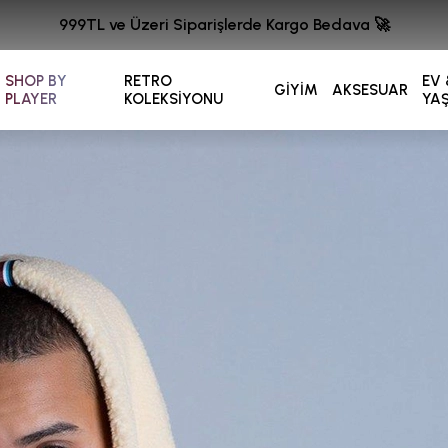
999TL ve Üzeri Siparişlerde Kargo Bedava 🚀
SHOP BY
RETRO
EV 
GİYİM
AKSESUAR
PLAYER
KOLEKSİYONU
YA