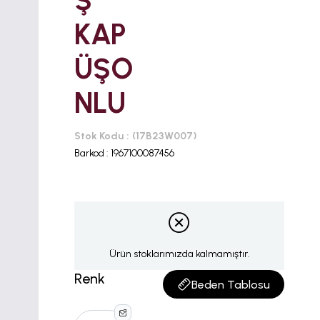
Ş
KAP
ÜŞO
NLU
Stok Kodu
(17B23W007)
Barkod
:
1967100087456
Ürün stoklarımızda kalmamıştır.
Renk
Beden Tablosu