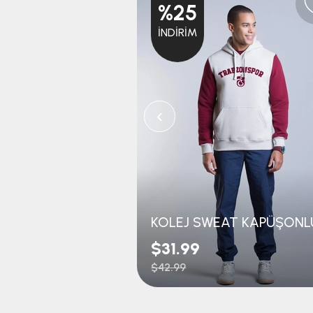
%25
İNDIRIM
‹
$31.99
$42.99