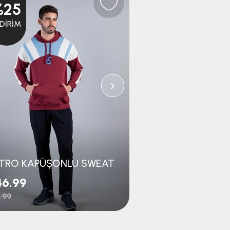
%25
%25
NDIRIM
İNDIRIM
›
TRO KAPÜŞONLU SWEAT
46.99
$23.99
.99
$31.99