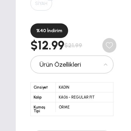
SİYAH
%
40
İndirim
$12.99
$21.99
Ürün Özellikleri
Cinsiyet
KADIN
Kalıp
KA06 - REGULAR FIT
Kumaş
ÖRME
Tipi