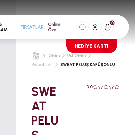
0
&
Online
FIRSATLAR
ŞAM
Özel
HEDİYE KARTI
Giyim
Üst Giyim
Sweatshirt
SWEAT PELUŞ KAPÜŞONLU
SWE
0.0
AT
PELU