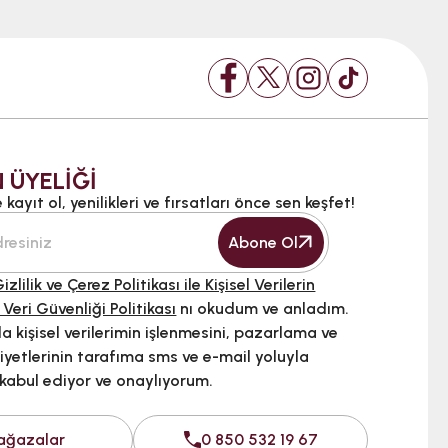
 ÜYELİĞİ
kayıt ol, yenilikleri ve fırsatları önce sen keşfet!
Abone Ol
izlilik ve Çerez Politikası ile Kişisel Verilerin
 Veri Güvenliği Politikası
nı okudum ve anladım.
 kişisel verilerimin işlenmesini, pazarlama ve
iyetlerinin tarafıma sms ve e-mail yoluyla
 kabul ediyor ve onaylıyorum.
ağazalar
0 850 532 19 67