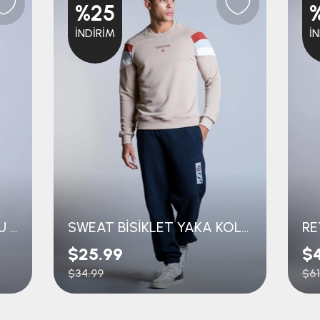
%25
İNDIRIM
İ
KOLEJ SWEAT KAPÜŞONLU TRABZONSPOR NAKIŞLI
SWEAT BİSİKLET YAKA KOLLARI ÇİZGİLİ
RE
$25.99
$
$34.99
$61