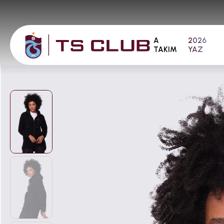
A
2026
TAKIM
YAZ