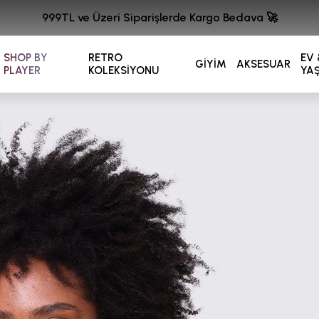
999TL ve Üzeri Siparişlerde Kargo Bedava 🚀
SHOP BY
RETRO
EV 
GİYİM
AKSESUAR
PLAYER
KOLEKSİYONU
YA