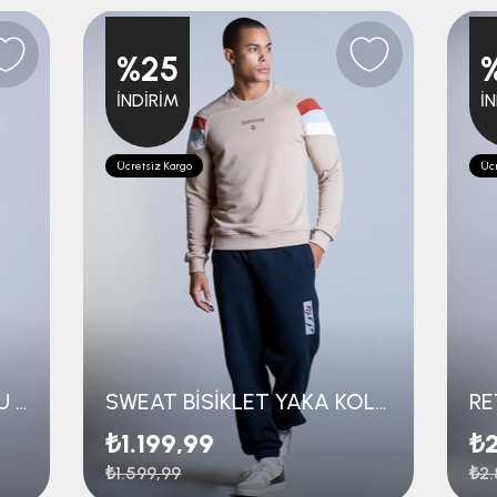
%25
İNDIRIM
İ
Ücretsiz Kargo
Ücr
KOLEJ SWEAT KAPÜŞONLU TRABZONSPOR NAKIŞLI
SWEAT BİSİKLET YAKA KOLLARI ÇİZGİLİ
RE
₺1.199,99
₺2
₺1.599,99
₺2.