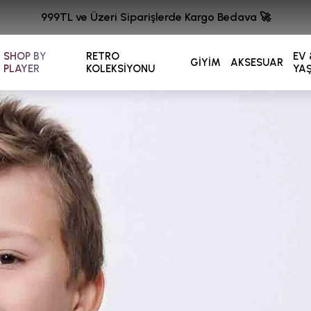
999TL ve Üzeri Siparişlerde Kargo Bedava 🚀
SHOP BY
RETRO
EV 
GİYİM
AKSESUAR
PLAYER
KOLEKSİYONU
YA