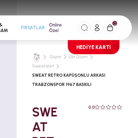
0
&
Online
FIRSATLAR
ŞAM
Özel
HEDİYE KARTI
Giyim
Üst Giyim
Sweatshirt
SWEAT RETRO KAPÜŞONLU ARKASI
TRABZONSPOR 1967 BASKILI
SWE
0.0
AT