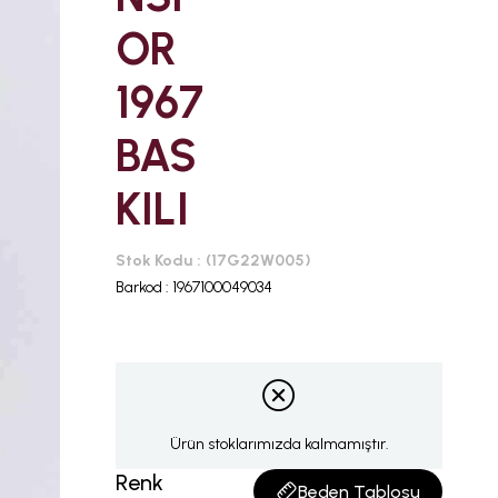
OR
1967
BAS
KILI
Stok Kodu
(17G22W005)
Barkod
:
1967100049034
Ürün stoklarımızda kalmamıştır.
Renk
Beden Tablosu