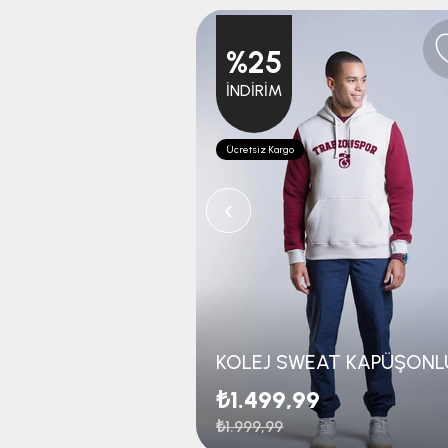
%25
İNDIRIM
Ücretsiz Kargo
‹
₺1.499,99
₺1.999,99