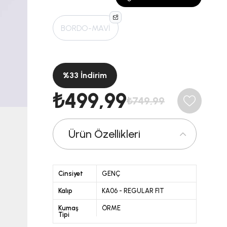
BORDO-MAVİ
%
33
İndirim
₺499,99
₺749,99
Ürün Özellikleri
Cinsiyet
GENÇ
Kalıp
KA06 - REGULAR FIT
Kumaş
ÖRME
Tipi