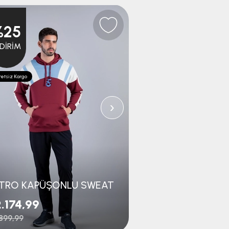
%25
%25
NDIRIM
İNDIRIM
etsiz Kargo
Ücretsiz Kargo
›
TRO KAPÜŞONLU SWEAT
.174,99
₺1.124,99
899,99
₺1.499,99