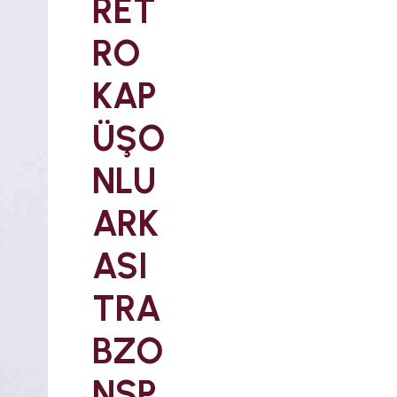
RET
RO
KAP
ÜŞO
NLU
ARK
ASI
TRA
BZO
NSP