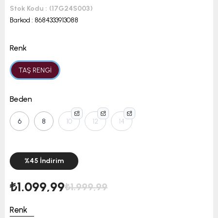
Stok Kodu
(17G24S003)
Barkod
:
8684333913088
Renk
TAŞ RENGİ
Beden
6
8
10
12
14
%
45
İndirim
₺1.099,99
₺1.999,99
Renk