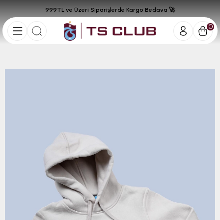
999TL ve Üzeri Siparişlerde Kargo Bedava 🚀
0