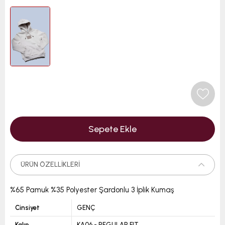
ÜRÜN ÖZELLIKLERI
%65 Pamuk %35 Polyester Şardonlu 3 İplik Kumaş
Cinsiyet
GENÇ
Kalıp
KA06 - REGULAR FIT