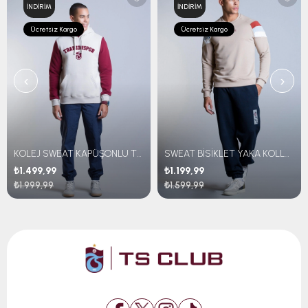
İNDIRIM
İNDIRIM
Ücretsiz Kargo
Ücretsiz Kargo
‹
›
KOLEJ SWEAT KAPÜŞONLU TRABZONSPOR NAKIŞLI
SWEAT BİSİKLET YAKA KOLLARI ÇİZGİLİ
₺1.499,99
₺1.199,99
₺1.999,99
₺1.599,99