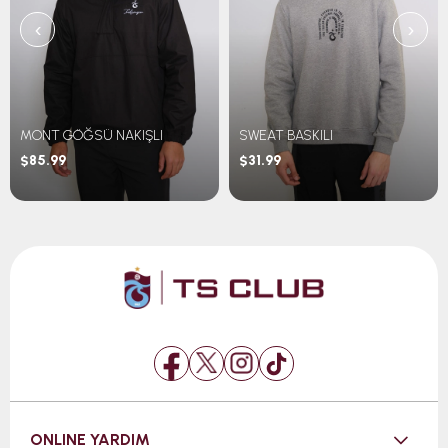
‹
›
MONT GÖĞSÜ NAKIŞLI
SWEAT BASKILI
$85.99
$31.99
ONLINE YARDIM