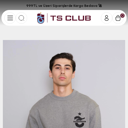
999TL ve Üzeri Siparişlerde Kargo Bedava 🚀
0