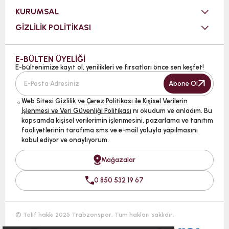
KURUMSAL
GİZLİLİK POLİTİKASI
E-BÜLTEN ÜYELİĞİ
E-bültenimize kayıt ol, yenilikleri ve fırsatları önce sen keşfet!
Abone Ol
Web Sitesi
Gizlilik ve Çerez Politikası ile Kişisel Verilerin
İşlenmesi ve Veri Güvenliği Politikası
nı okudum ve anladım. Bu
kapsamda kişisel verilerimin işlenmesini, pazarlama ve tanıtım
faaliyetlerinin tarafıma sms ve e-mail yoluyla yapılmasını
kabul ediyor ve onaylıyorum.
Mağazalar
0 850 532 19 67
© Telif hakkı 2025 Trabzonspor. Tüm hakları saklıdır.