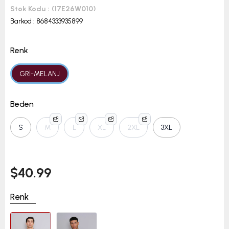
Stok Kodu
(17E26W010)
Barkod
:
8684333935899
Renk
GRİ-MELANJ
Beden
S
M
L
XL
2XL
3XL
$40.99
Renk