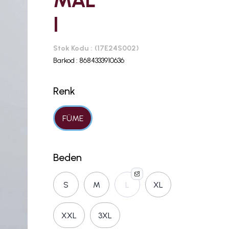
MAL
I
Stok Kodu
(17E24S002)
Barkod
:
8684333910636
Renk
FÜME
Beden
S
M
L
XL
XXL
3XL