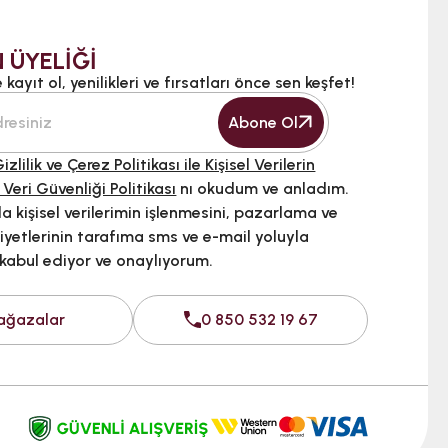
 ÜYELİĞİ
kayıt ol, yenilikleri ve fırsatları önce sen keşfet!
Abone Ol
izlilik ve Çerez Politikası ile Kişisel Verilerin
 Veri Güvenliği Politikası
nı okudum ve anladım.
 kişisel verilerimin işlenmesini, pazarlama ve
iyetlerinin tarafıma sms ve e-mail yoluyla
 kabul ediyor ve onaylıyorum.
ağazalar
0 850 532 19 67