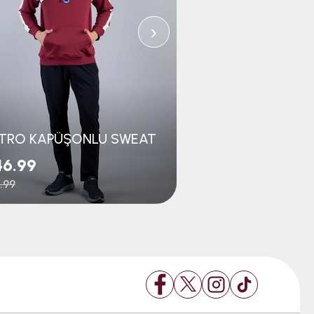
›
TRO KAPÜŞONLU SWEAT
46.99
$23.99
.99
$31.99