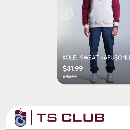
‹
$31.99
$42.99