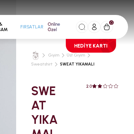
0
&
Online
FIRSATLAR
ŞAM
Özel
HEDİYE KARTI
Giyim
Üst Giyim
Sweatshirt
SWEAT YIKAMALI
SWE
2.0
AT
YIKA