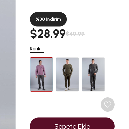
%
30
İndirim
$28.99
$40.99
Renk