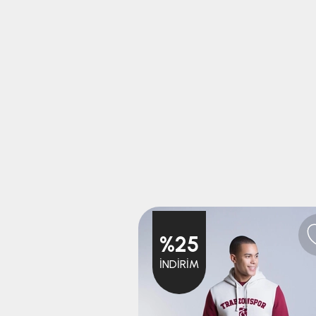
%25
İNDIRIM