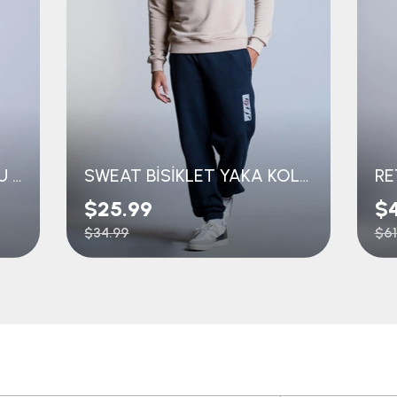
KOLEJ SWEAT KAPÜŞONLU TRABZONSPOR NAKIŞLI
SWEAT BİSİKLET YAKA KOLLARI ÇİZGİLİ
RE
$25.99
$
$34.99
$61