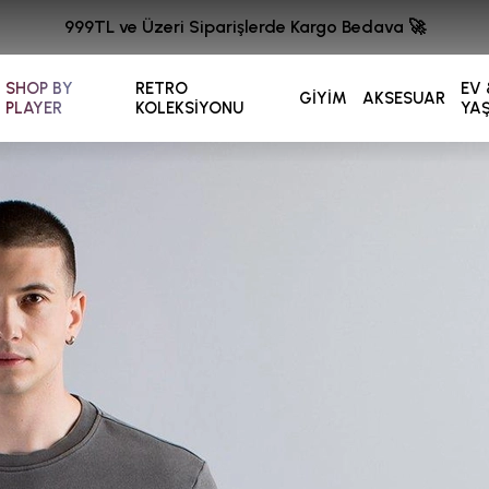
999TL ve Üzeri Siparişlerde Kargo Bedava 🚀
SHOP BY
RETRO
EV 
GİYİM
AKSESUAR
PLAYER
KOLEKSİYONU
YA