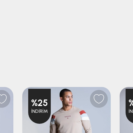
%25
İNDIRIM
İ