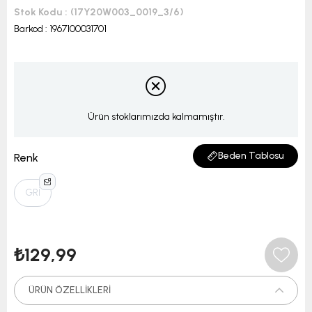
Stok Kodu
(17Y20W003_0019_3/6)
Barkod
:
1967100031701
Ürün stoklarımızda kalmamıştır.
Beden Tablosu
Renk
GRİ
₺129,99
ÜRÜN ÖZELLIKLERI