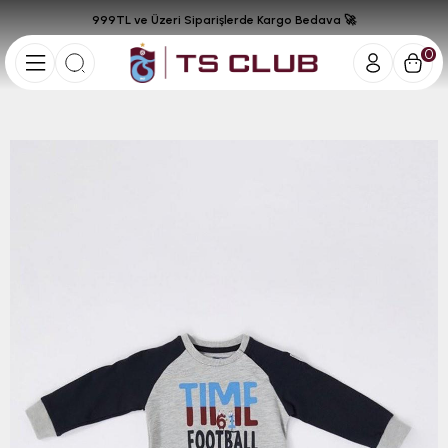
999TL ve Üzeri Siparişlerde Kargo Bedava 🚀
0