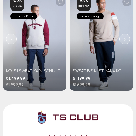
%25
%25
İNDIRIM
İNDIRIM
Ücretsiz Kargo
Ücretsiz Kargo
‹
›
KOLEJ SWEAT KAPÜŞONLU TRABZONSPOR NAKIŞLI
SWEAT BİSİKLET YAKA KOLLARI ÇİZGİLİ
₺1.499,99
₺1.199,99
₺1.999,99
₺1.599,99