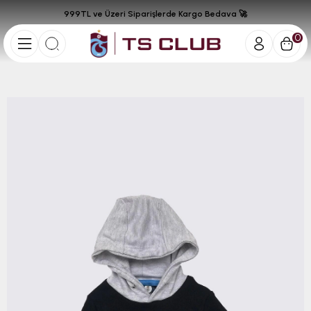
999TL ve Üzeri Siparişlerde Kargo Bedava 🚀
0