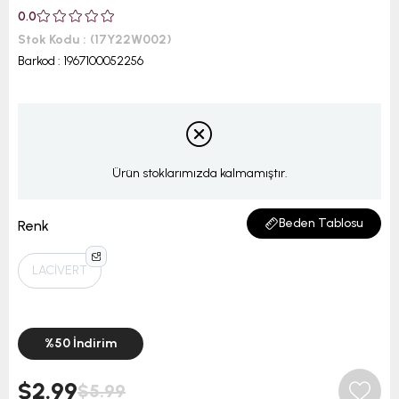
0.0
Stok Kodu
(17Y22W002)
Barkod
:
1967100052256
Ürün stoklarımızda kalmamıştır.
Beden Tablosu
Renk
LACİVERT
%
50
İndirim
$2.99
$5.99