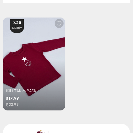
%25
İNDIRIM
İKİLİ TAKIM BASKILI
$17.99
$23.99