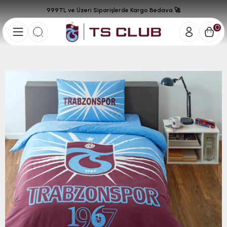
999TL ve Üzeri Siparişlerde Kargo Bedava 🚀
0