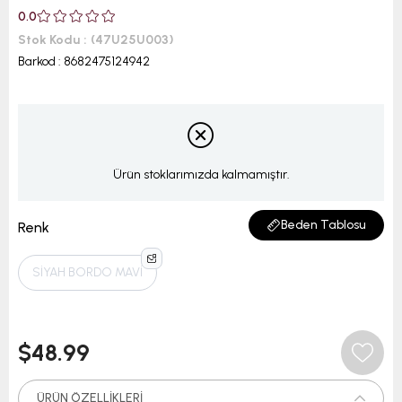
0.0
Stok Kodu
(47U25U003)
Barkod
:
8682475124942
Ürün stoklarımızda kalmamıştır.
Beden Tablosu
Renk
SİYAH BORDO MAVİ
$48.99
ÜRÜN ÖZELLIKLERI