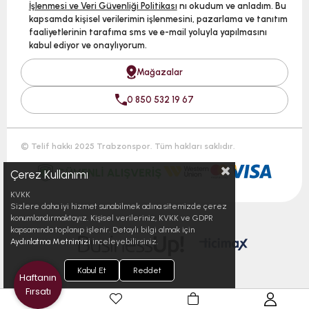
İşlenmesi ve Veri Güvenliği Politikası
nı okudum ve anladım. Bu
kapsamda kişisel verilerimin işlenmesini, pazarlama ve tanıtım
faaliyetlerinin tarafıma sms ve e-mail yoluyla yapılmasını
kabul ediyor ve onaylıyorum.
Mağazalar
0 850 532 19 67
© Telif hakkı 2025 Trabzonspor. Tüm hakları saklıdır.
Çerez Kullanımı
KVKK
Sizlere daha iyi hizmet sunabilmek adına sitemizde çerez
konumlandırmaktayız. Kişisel verileriniz, KVKK ve GDPR
kapsamında toplanıp işlenir. Detaylı bilgi almak için
Aydınlatma Metnimizi
inceleyebilirsiniz.
Kabul Et
Reddet
Haftanın
Fırsatı