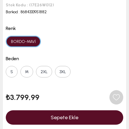
Stok Kodu
(17E26W012)
Barkod
:
8684333951882
Renk
BORDO-MAVİ
Beden
S
M
2XL
3XL
₺3.799,99