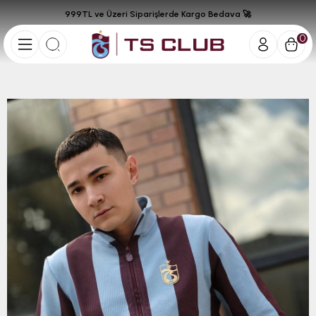
999TL ve Üzeri Siparişlerde Kargo Bedava 🚀
0