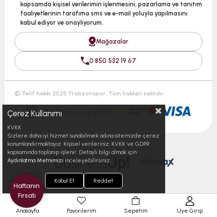
kapsamda kişisel verilerimin işlenmesini, pazarlama ve tanıtım
faaliyetlerinin tarafıma sms ve e-mail yoluyla yapılmasını
kabul ediyor ve onaylıyorum.
Mağazalar
0 850 532 19 67
© Telif hakkı 2025 Trabzonspor. Tüm hakları saklıdır.
Çerez Kullanımı
KVKK
Sizlere daha iyi hizmet sunabilmek adına sitemizde çerez
konumlandırmaktayız. Kişisel verileriniz, KVKK ve GDPR
kapsamında toplanıp işlenir. Detaylı bilgi almak için
Aydınlatma Metnimizi
inceleyebilirsiniz.
Kabul Et
Reddet
Haftanın
Fırsatı
Anasayfa
Favorilerim
Sepetim
Üye Girişi