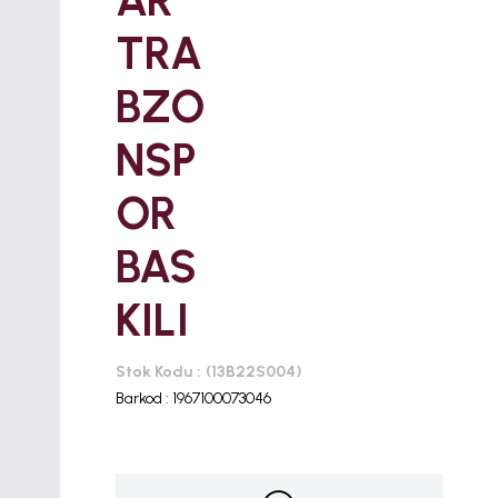
AR
TRA
BZO
NSP
OR
BAS
KILI
Stok Kodu
(13B22S004)
Barkod
:
1967100073046