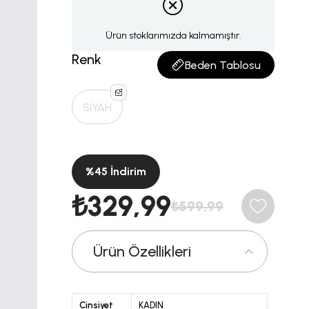
Ürün stoklarımızda kalmamıştır.
Renk
Beden Tablosu
SİYAH
%
45
İndirim
₺329,99
₺599,99
Ürün Özellikleri
Cinsiyet
KADIN