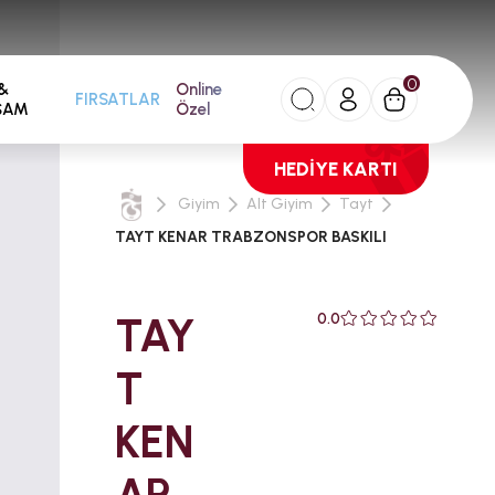
0
FIRSATLAR
&
Online
ŞAM
Özel
HEDİYE KARTI
Giyim
Alt Giyim
Tayt
TAYT KENAR TRABZONSPOR BASKILI
TAY
0.0
T
KEN