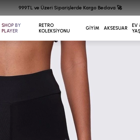
999TL ve Üzeri Siparişlerde Kargo Bedava 🚀
SHOP BY
RETRO
EV 
GİYİM
AKSESUAR
PLAYER
KOLEKSİYONU
YA