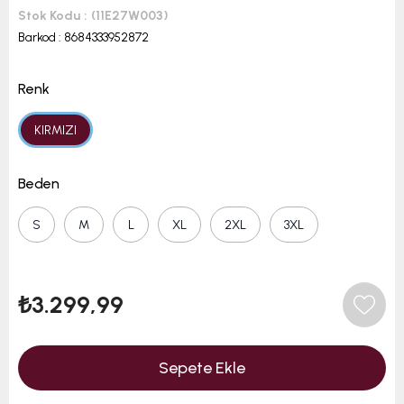
Stok Kodu
(11E27W003)
Barkod
:
8684333952872
Renk
KIRMIZI
Beden
S
M
L
XL
2XL
3XL
₺3.299,99