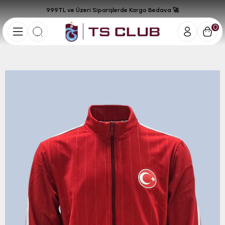
999TL ve Üzeri Siparişlerde Kargo Bedava 🚀
0