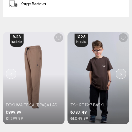
Kargo Bedava
%23
%25
İNDIRIM
İNDIRIM
‹
›
DOKUMA TEK ALT PAÇA LASTİKLİ
TSHİRT 1967 BASKILI
₺999,99
₺787,49
₺1.299,99
₺1.049,99