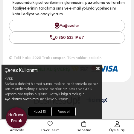
kapsamda kişisel verilerimin işlenmesini, pazarlama ve tanıtım
faaliyetlerinin tarafıma sms ve e-mail yoluyla yapılmasını
kabul ediyor ve onaylıyorum.
Mağazalar
0 850 532 19 67
© Telif hakkı 2025 Trabzonspor. Tüm hakları saklıdır.
Çerez Kullanımı
KVKK
Sizlere daha iyi hizmet sunabilmek adına sitemizde çerez
konumlandırmaktayız. Kişisel verileriniz, KVKK ve GDPR
kapsamında toplanıp işlenir. Detaylı bilgi almak için
Aydınlatma Metnimizi
inceleyebilirsiniz.
Kabul Et
Reddet
Haftanın
Fırsatı
Anasayfa
Favorilerim
Sepetim
Üye Girişi