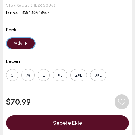
Stok Kodu
(11E26S005)
Barkod
:
8684333948967
Renk
LACİVERT
Beden
S
M
L
XL
2XL
3XL
$70.99