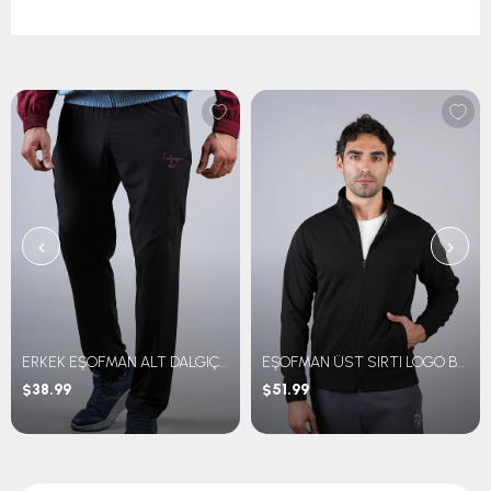
‹
›
ERKEK EŞOFMAN ALT DALGIÇ KUMAŞ
EŞOFMAN ÜST SIRTI LOGO BASKILI
$38.99
$51.99