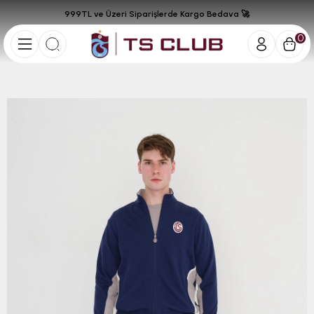
999TL ve Üzeri Siparişlerde Kargo Bedava 🚀
0