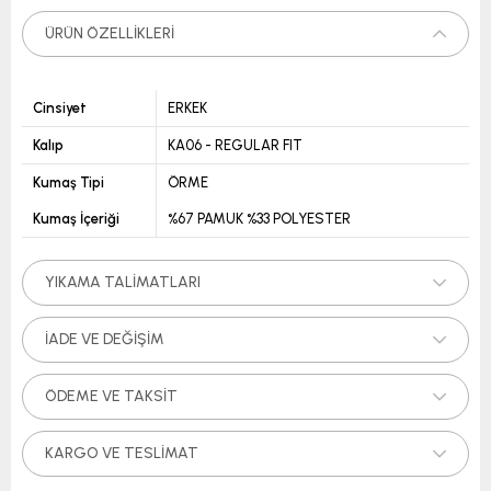
ÜRÜN ÖZELLIKLERI
Cinsiyet
ERKEK
Kalıp
KA06 - REGULAR FIT
Kumaş Tipi
ÖRME
Kumaş İçeriği
%67 PAMUK %33 POLYESTER
YIKAMA TALIMATLARI
İADE VE DEĞIŞIM
ÖDEME VE TAKSIT
KARGO VE TESLIMAT