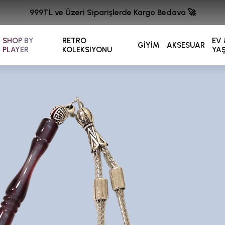
999TL ve Üzeri Siparişlerde Kargo Bedava 🚀
SHOP BY
RETRO
EV 
GİYİM
AKSESUAR
PLAYER
KOLEKSİYONU
YA