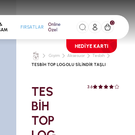
0
&
Online
FIRSATLAR
ŞAM
Özel
HEDİYE KARTI
Giyim
Aksesuar
Tesbih
TESBİH TOP LOGOLU SİLİNDİR TAŞLI
TES
3.6
BİH
TOP