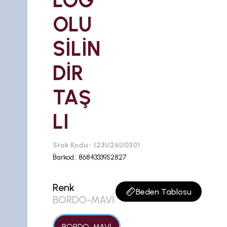
LOG
OLU
SİLİN
DİR
TAŞ
LI
Stok Kodu
(23U26U030)
Barkod
:
8684333952827
Renk
:
Beden Tablosu
BORDO-MAVİ
BORDO-MAVİ