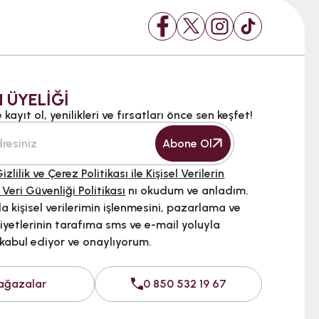
 ÜYELİĞİ
kayıt ol, yenilikleri ve fırsatları önce sen keşfet!
Abone Ol
izlilik ve Çerez Politikası ile Kişisel Verilerin
 Veri Güvenliği Politikası
nı okudum ve anladım.
 kişisel verilerimin işlenmesini, pazarlama ve
iyetlerinin tarafıma sms ve e-mail yoluyla
 kabul ediyor ve onaylıyorum.
ağazalar
0 850 532 19 67