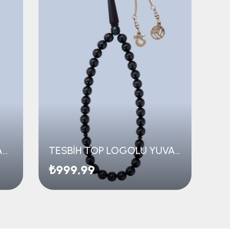
TESBİH TOP LOGOLU OVAL TAŞLI
TESBİH TOP LOGOLU YUVARLAK TAŞLI
₺999,99