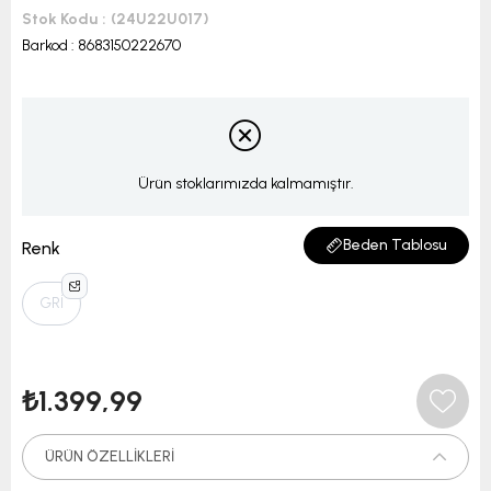
Stok Kodu
(24U22U017)
Barkod
:
8683150222670
Ürün stoklarımızda kalmamıştır.
Beden Tablosu
Renk
GRİ
₺1.399,99
ÜRÜN ÖZELLIKLERI