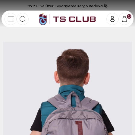
999TL ve Üzeri Siparişlerde Kargo Bedava 🚀
0