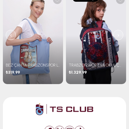
‹
›
BEZ ÇANTA TRABZONSPOR LOGOLU
TRABZONSPOR EVA OKUL ÇANTASI
₺319,99
₺1.329,99