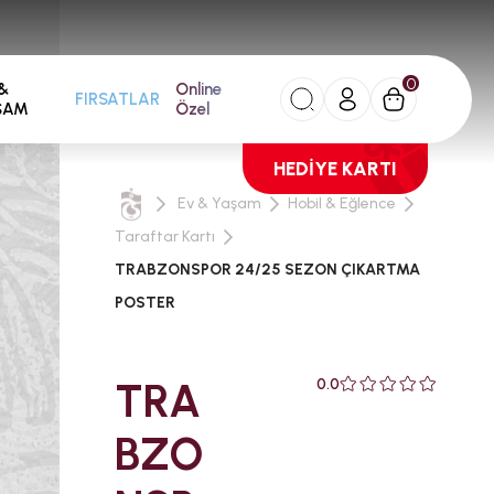
0
&
Online
FIRSATLAR
ŞAM
Özel
HEDİYE KARTI
Ev & Yaşam
Hobil & Eğlence
Taraftar Kartı
TRABZONSPOR 24/25 SEZON ÇIKARTMA
POSTER
TRA
0.0
BZO