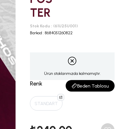
TER
Stok Kodu
(61U25U001)
Barkod
:
8684051260822
Ürün stoklarımızda kalmamıştır.
Renk
Beden Tablosu
STANDART