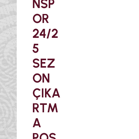
NSP
OR
24/2
5
SEZ
ON
ÇIKA
RTM
A
POS