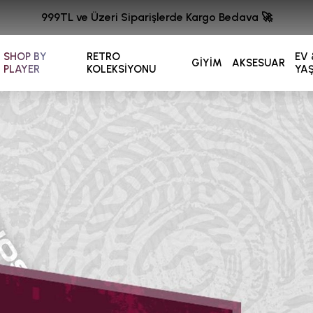
999TL ve Üzeri Siparişlerde Kargo Bedava 🚀
SHOP BY
RETRO
EV 
GİYİM
AKSESUAR
PLAYER
KOLEKSİYONU
YA