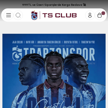
999TL ve Üzeri Siparişlerde Kargo Bedava 🚀
0