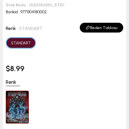
Stok Kodu
(52U13U001_STD)
Barkod
:
9771304180002
Beden Tablosu
Renk
: STANDART
STANDART
$8.99
Renk