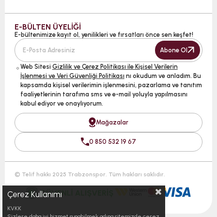
E-BÜLTEN ÜYELİĞİ
E-bültenimize kayıt ol, yenilikleri ve fırsatları önce sen keşfet!
Abone Ol
Web Sitesi
Gizlilik ve Çerez Politikası ile Kişisel Verilerin
İşlenmesi ve Veri Güvenliği Politikası
nı okudum ve anladım. Bu
kapsamda kişisel verilerimin işlenmesini, pazarlama ve tanıtım
faaliyetlerinin tarafıma sms ve e-mail yoluyla yapılmasını
kabul ediyor ve onaylıyorum.
Mağazalar
0 850 532 19 67
© Telif hakkı 2025 Trabzonspor. Tüm hakları saklıdır.
Çerez Kullanımı
KVKK
Sizlere daha iyi hizmet sunabilmek adına sitemizde çerez