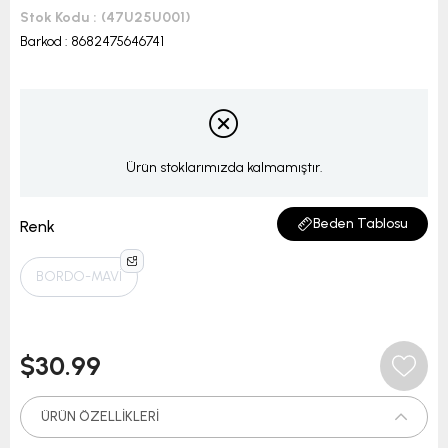
Stok Kodu
(47U25U001)
Barkod
:
8682475646741
Ürün stoklarımızda kalmamıştır.
Beden Tablosu
Renk
BORDO-MAVİ
$30.99
ÜRÜN ÖZELLIKLERI