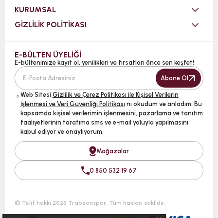
KURUMSAL
GİZLİLİK POLİTİKASI
E-BÜLTEN ÜYELİĞİ
E-bültenimize kayıt ol, yenilikleri ve fırsatları önce sen keşfet!
Abone Ol
Web Sitesi
Gizlilik ve Çerez Politikası ile Kişisel Verilerin
İşlenmesi ve Veri Güvenliği Politikası
nı okudum ve anladım. Bu
kapsamda kişisel verilerimin işlenmesini, pazarlama ve tanıtım
faaliyetlerinin tarafıma sms ve e-mail yoluyla yapılmasını
kabul ediyor ve onaylıyorum.
Mağazalar
0 850 532 19 67
© Telif hakkı 2025 Trabzonspor. Tüm hakları saklıdır.