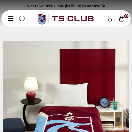
999TL ve Üzeri Siparişlerde Kargo Bedava 🚀
0