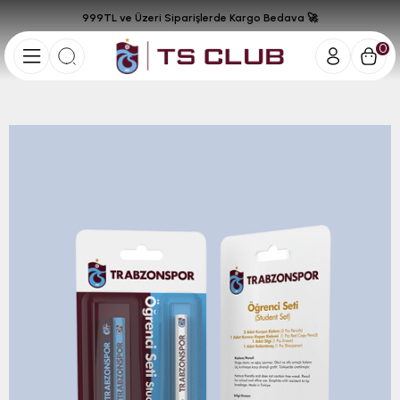
999TL ve Üzeri Siparişlerde Kargo Bedava 🚀
0