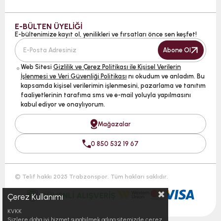
E-BÜLTEN ÜYELİĞİ
E-bültenimize kayıt ol, yenilikleri ve fırsatları önce sen keşfet!
Abone Ol
Web Sitesi
Gizlilik ve Çerez Politikası ile Kişisel Verilerin
İşlenmesi ve Veri Güvenliği Politikası
nı okudum ve anladım. Bu
kapsamda kişisel verilerimin işlenmesini, pazarlama ve tanıtım
faaliyetlerinin tarafıma sms ve e-mail yoluyla yapılmasını
kabul ediyor ve onaylıyorum.
Mağazalar
0 850 532 19 67
© Telif hakkı 2025 Trabzonspor. Tüm hakları saklıdır.
Çerez Kullanımı
KVKK
Sizlere daha iyi hizmet sunabilmek adına sitemizde çerez