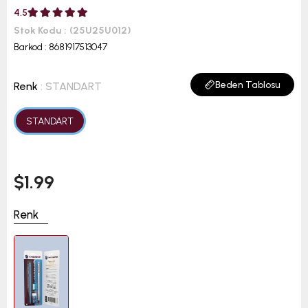
4.5
Stok Kodu
(25U25U012)
Barkod
:
8681917513047
Beden Tablosu
Renk
: STANDART
STANDART
$1.99
Renk