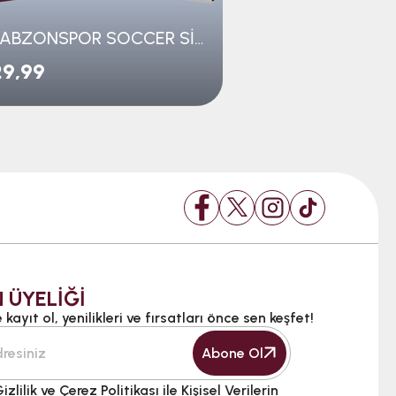
TRABZONSPOR SOCCER SİLGİ
9,99
₺34,99
 ÜYELİĞİ
kayıt ol, yenilikleri ve fırsatları önce sen keşfet!
Abone Ol
izlilik ve Çerez Politikası ile Kişisel Verilerin