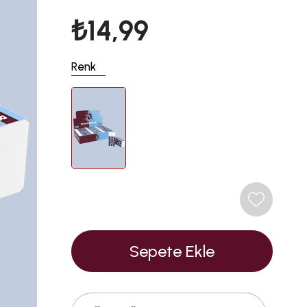
₺14,99
Renk