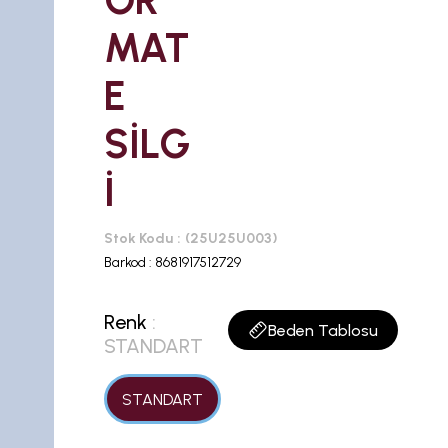
OR
MAT
E
SİLG
İ
Stok Kodu
(25U25U003)
Barkod
:
8681917512729
Renk
:
Beden Tablosu
STANDART
STANDART