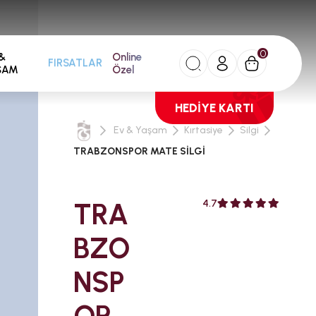
0
&
Online
FIRSATLAR
ŞAM
Özel
HEDİYE KARTI
Ev & Yaşam
Kırtasiye
Silgi
TRABZONSPOR MATE SİLGİ
TRA
4.7
BZO
NSP