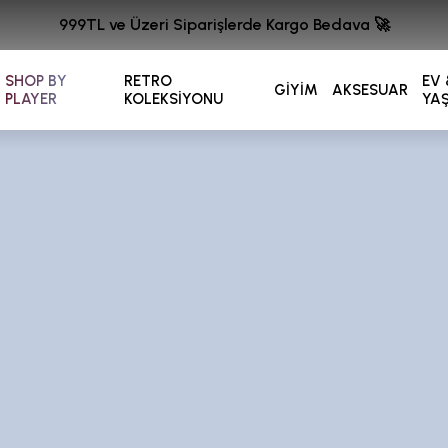
999TL ve Üzeri Siparişlerde Kargo Bedava 🚀
SHOP BY
RETRO
EV 
GİYİM
AKSESUAR
PLAYER
KOLEKSİYONU
YA