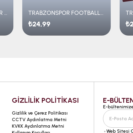
TRABZONSPOR TARAFTAR LOGO ŞEKİLLİ SİLGİ
TRABZONSPOR FOOTBALL SİLGİ
₺24,99
₺2
GİZLİLİK POLİTİKASI
E-BÜLTEN
E-bültenimize 
Gizlilik ve Çerez Politikası
CCTV Aydınlatma Metni
KVKK Aydınlatma Metni
Web Sitesi
G
Kullanım Koşulları