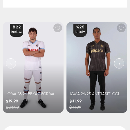
%22
%25
İNDIRIM
İNDIRIM
‹
›
JOMA 23/24 BEYAZ FORMA
JOMA 24/25 ANTRASİT-GOLD FORMA
$19.99
$31.99
$24.99
$41.99