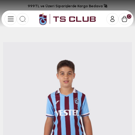
999TL ve Üzeri Siparişlerde Kargo Bedava 🚀
0