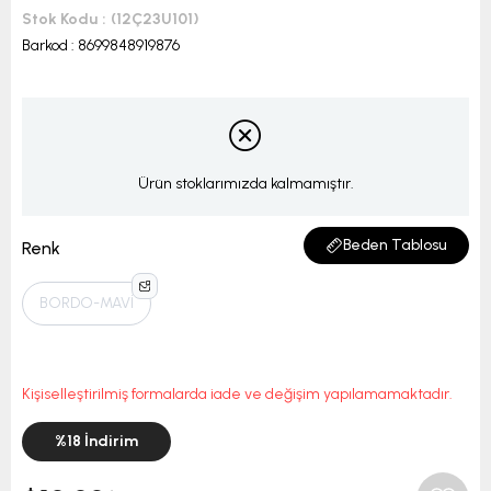
Stok Kodu
(12Ç23U101)
Barkod
:
8699848919876
Ürün stoklarımızda kalmamıştır.
Beden Tablosu
Renk
BORDO-MAVİ
Kişiselleştirilmiş formalarda iade ve değişim yapılamamaktadır.
%
18
İndirim