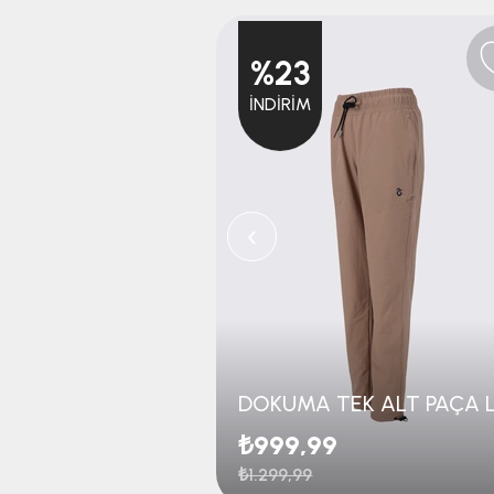
%23
İNDIRIM
‹
₺999,99
₺1.299,99