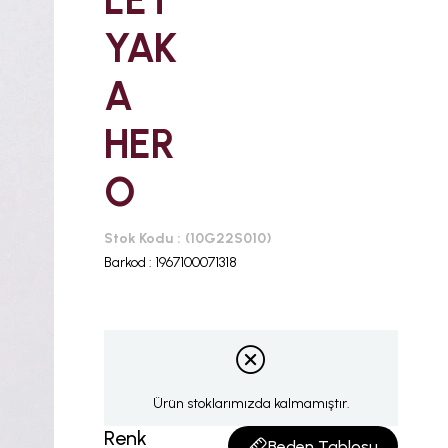
LET
YAK
A
HER
O
Stok Kodu
(10G22S010)
Barkod
:
1967100071318
Ürün stoklarımızda kalmamıştır.
Renk
Beden Tablosu