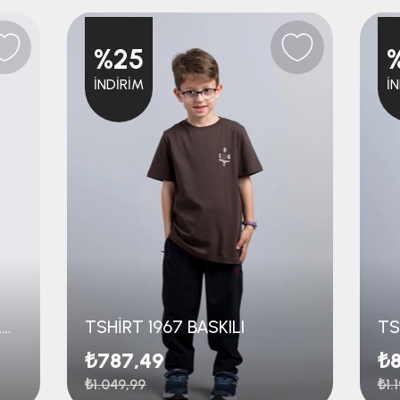
%25
İNDIRIM
İ
DOKUMA TEK ALT PAÇA LASTİKLİ
TSHİRT 1967 BASKILI
TS
₺787,49
₺8
₺1.049,99
₺1.