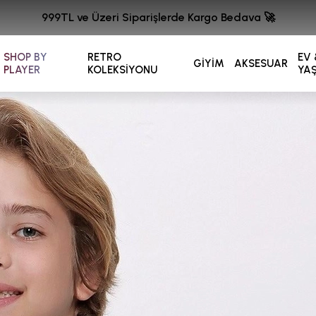
999TL ve Üzeri Siparişlerde Kargo Bedava 🚀
SHOP BY
RETRO
EV 
GİYİM
AKSESUAR
PLAYER
KOLEKSİYONU
YA