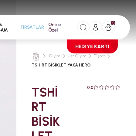
0
&
Online
FIRSATLAR
ŞAM
Özel
HEDİYE KARTI
Giyim
Üst Giyim
Tişört
TSHİRT BİSİKLET YAKA HERO
TSHİ
0.0
RT
BİSİK