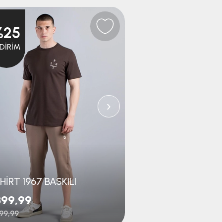
%25
NDIRIM
›
HİRT 1967 BASKILI
99,99
₺899,99
199,99