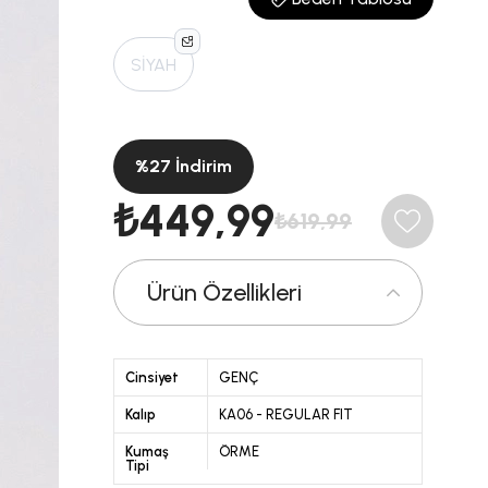
SİYAH
%
27
İndirim
₺449,99
₺619,99
Ürün Özellikleri
Cinsiyet
GENÇ
Kalıp
KA06 - REGULAR FIT
Kumaş
ÖRME
Tipi