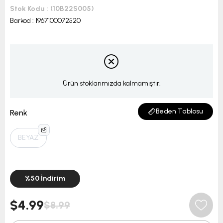
Stok Kodu
(10B22S005)
Barkod
:
1967100072520
Ürün stoklarımızda kalmamıştır.
Beden Tablosu
Renk
BEYAZ
%
50
İndirim
$4.99
$8.99