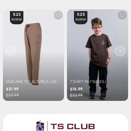
%23
%25
İNDIRIM
İNDIRIM
‹
›
DOKUMA TEK ALT PAÇA LASTİKLİ
TSHİRT 1967 BASKILI
$21.99
$16.99
$27.99
$22.99