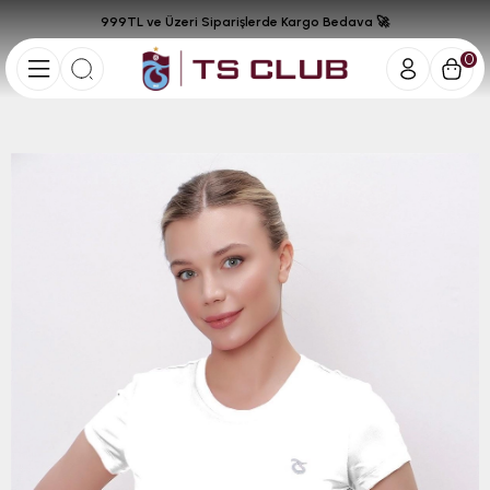
999TL ve Üzeri Siparişlerde Kargo Bedava 🚀
0