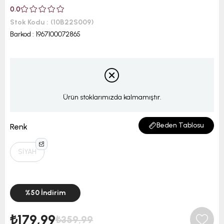
0.0
Stok Kodu
(10B22S009)
Barkod
:
1967100072865
Ürün stoklarımızda kalmamıştır.
Beden Tablosu
Renk
SİYAH
%
50
İndirim
₺179,99
₺359,99