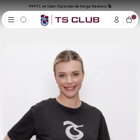
999TL ve Üzeri Siparişlerde Kargo Bedava 🚀
0