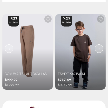
%23
%25
İNDIRIM
İNDIRIM
‹
›
DOKUMA TEK ALT PAÇA LASTİKLİ
TSHİRT 1967 BASKILI
₺999,99
₺787,49
₺1.299,99
₺1.049,99