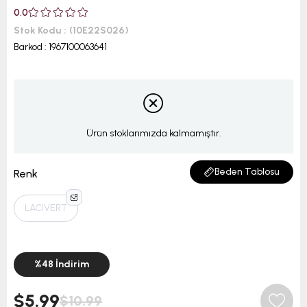
0.0
Stok Kodu
(10E22S026)
Barkod
:
1967100063641
Ürün stoklarımızda kalmamıştır.
Beden Tablosu
Renk
LACİVERT
%
48
İndirim
$5.99
$10.99