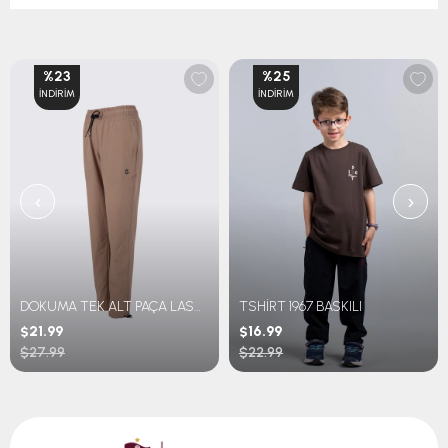
%23
%25
İNDIRIM
İNDIRIM
‹
›
DOKUMA TEK ALT PAÇA LASTİKLİ
TSHİRT 1967 BASKILI
$21.99
$16.99
$27.99
$22.99