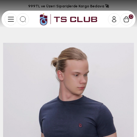
999TL ve Üzeri Siparişlerde Kargo Bedava 🚀
0