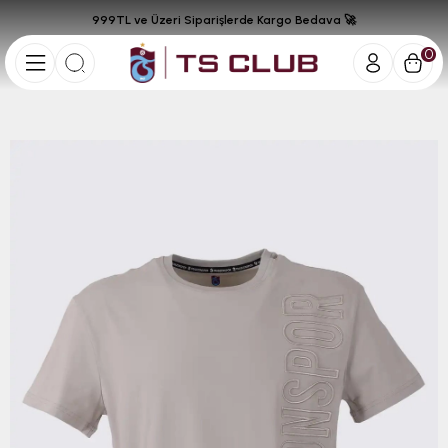
999TL ve Üzeri Siparişlerde Kargo Bedava 🚀
0