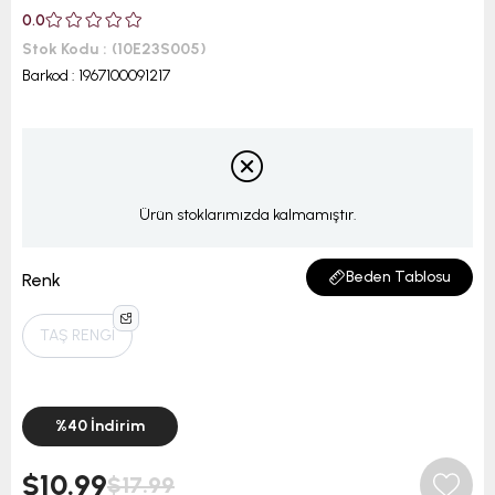
0.0
Stok Kodu
(10E23S005)
Barkod
:
1967100091217
Ürün stoklarımızda kalmamıştır.
Beden Tablosu
Renk
TAŞ RENGİ
%
40
İndirim
$10.99
$17.99