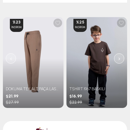
%23
%25
İNDIRIM
İNDIRIM
‹
›
DOKUMA TEK ALT PAÇA LASTİKLİ
TSHİRT 1967 BASKILI
$21.99
$16.99
$27.99
$22.99