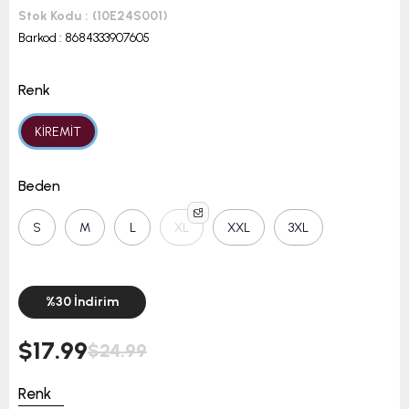
Stok Kodu
(10E24S001)
Barkod
:
8684333907605
Renk
KİREMİT
Beden
S
M
L
XL
XXL
3XL
%
30
İndirim
$17.99
$24.99
Renk