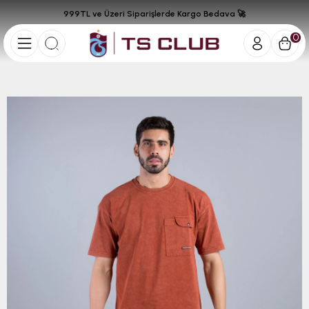
999TL ve Üzeri Siparişlerde Kargo Bedava 🚀
0