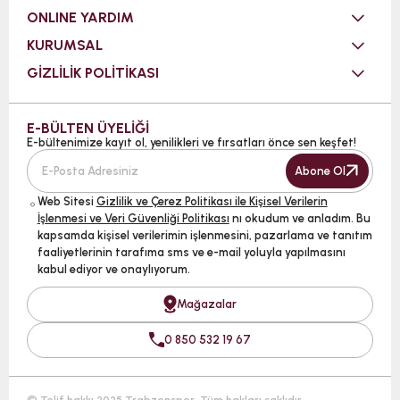
ONLINE YARDIM
KURUMSAL
GİZLİLİK POLİTİKASI
E-BÜLTEN ÜYELİĞİ
E-bültenimize kayıt ol, yenilikleri ve fırsatları önce sen keşfet!
Abone Ol
Web Sitesi
Gizlilik ve Çerez Politikası ile Kişisel Verilerin
İşlenmesi ve Veri Güvenliği Politikası
nı okudum ve anladım. Bu
kapsamda kişisel verilerimin işlenmesini, pazarlama ve tanıtım
faaliyetlerinin tarafıma sms ve e-mail yoluyla yapılmasını
kabul ediyor ve onaylıyorum.
Mağazalar
0 850 532 19 67
© Telif hakkı 2025 Trabzonspor. Tüm hakları saklıdır.