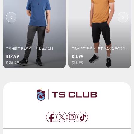
‹
›
TSHİRT BASKILI YIKAMALI
TSHİRT BİSİKLET YAKA BORDO MAVİ ŞERİTLİ TRABZONSPOR BASKILI
$17.99
$11.99
$25.99
$15.99