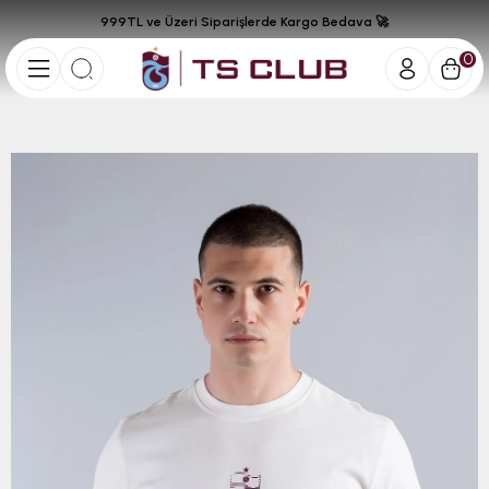
999TL ve Üzeri Siparişlerde Kargo Bedava 🚀
0