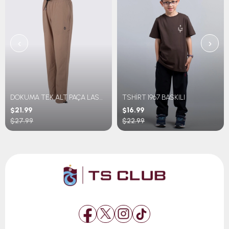
‹
›
DOKUMA TEK ALT PAÇA LASTİKLİ
TSHİRT 1967 BASKILI
$21.99
$16.99
$27.99
$22.99