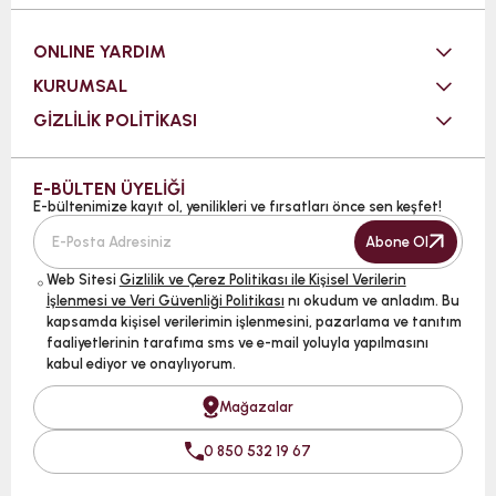
ONLINE YARDIM
KURUMSAL
GİZLİLİK POLİTİKASI
E-BÜLTEN ÜYELİĞİ
E-bültenimize kayıt ol, yenilikleri ve fırsatları önce sen keşfet!
Abone Ol
Web Sitesi
Gizlilik ve Çerez Politikası ile Kişisel Verilerin
İşlenmesi ve Veri Güvenliği Politikası
nı okudum ve anladım. Bu
kapsamda kişisel verilerimin işlenmesini, pazarlama ve tanıtım
faaliyetlerinin tarafıma sms ve e-mail yoluyla yapılmasını
kabul ediyor ve onaylıyorum.
Mağazalar
0 850 532 19 67