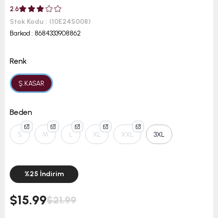
2.6
Stok Kodu
(10E24S008)
Barkod
:
8684333908862
Renk
Ş.KASAR
Beden
S
M
L
XL
XXL
3XL
%
25
İndirim
$15.99
$21.99