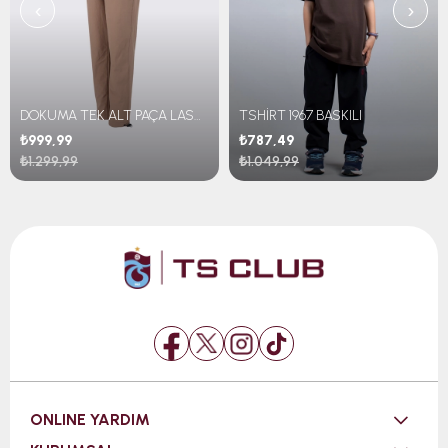
‹
›
DOKUMA TEK ALT PAÇA LASTİKLİ
TSHİRT 1967 BASKILI
₺999,99
₺787,49
₺1.299,99
₺1.049,99
ONLINE YARDIM