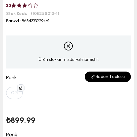
3.3
Stok Kodu
(10E25S013-1)
Barkod
:
8684333929461
Ürün stoklarımızda kalmamıştır.
Beden Tablosu
Renk
GRİ
₺899,99
Renk