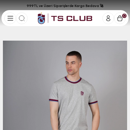
999TL ve Üzeri Siparişlerde Kargo Bedava 🚀
0