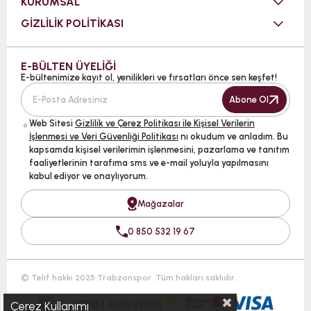
KURUMSAL
GİZLİLİK POLİTİKASI
E-BÜLTEN ÜYELİĞİ
E-bültenimize kayıt ol, yenilikleri ve fırsatları önce sen keşfet!
Abone Ol
Web Sitesi
Gizlilik ve Çerez Politikası ile Kişisel Verilerin
İşlenmesi ve Veri Güvenliği Politikası
nı okudum ve anladım. Bu
kapsamda kişisel verilerimin işlenmesini, pazarlama ve tanıtım
faaliyetlerinin tarafıma sms ve e-mail yoluyla yapılmasını
kabul ediyor ve onaylıyorum.
Mağazalar
0 850 532 19 67
© Telif hakkı 2025 Trabzonspor. Tüm hakları saklıdır.
Çerez Kullanımı