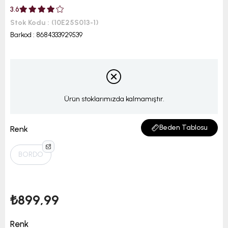
3.6
Stok Kodu
(10E25S013-1)
Barkod
:
8684333929539
Ürün stoklarımızda kalmamıştır.
Beden Tablosu
Renk
BORDO
₺899,99
Renk