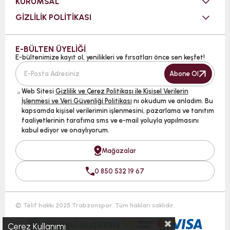
KURUMSAL
GİZLİLİK POLİTİKASI
E-BÜLTEN ÜYELİĞİ
E-bültenimize kayıt ol, yenilikleri ve fırsatları önce sen keşfet!
Abone Ol
Web Sitesi
Gizlilik ve Çerez Politikası ile Kişisel Verilerin
İşlenmesi ve Veri Güvenliği Politikası
nı okudum ve anladım. Bu
kapsamda kişisel verilerimin işlenmesini, pazarlama ve tanıtım
faaliyetlerinin tarafıma sms ve e-mail yoluyla yapılmasını
kabul ediyor ve onaylıyorum.
Mağazalar
0 850 532 19 67
© Telif hakkı 2025 Trabzonspor. Tüm hakları saklıdır.
Çerez Kullanımı