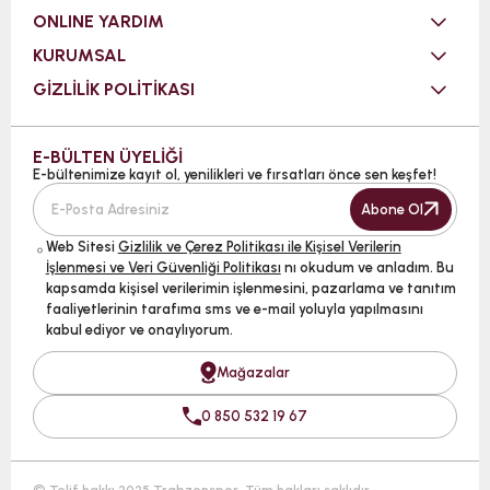
ONLINE YARDIM
KURUMSAL
GİZLİLİK POLİTİKASI
E-BÜLTEN ÜYELİĞİ
E-bültenimize kayıt ol, yenilikleri ve fırsatları önce sen keşfet!
Abone Ol
Web Sitesi
Gizlilik ve Çerez Politikası ile Kişisel Verilerin
İşlenmesi ve Veri Güvenliği Politikası
nı okudum ve anladım. Bu
kapsamda kişisel verilerimin işlenmesini, pazarlama ve tanıtım
faaliyetlerinin tarafıma sms ve e-mail yoluyla yapılmasını
kabul ediyor ve onaylıyorum.
Mağazalar
0 850 532 19 67
© Telif hakkı 2025 Trabzonspor. Tüm hakları saklıdır.