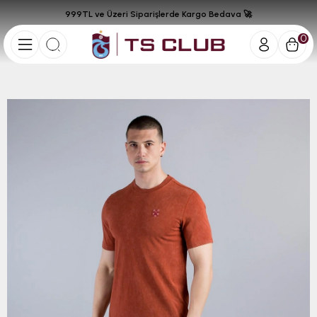
999TL ve Üzeri Siparişlerde Kargo Bedava 🚀
0