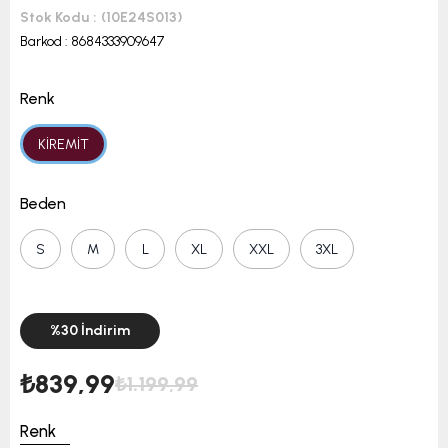
Stok Kodu
(10E24S013)
Barkod
:
8684333909647
Renk
KİREMİT
Beden
S
M
L
XL
XXL
3XL
%
30
İndirim
₺839,99
₺1.199,99
Renk