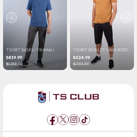
‹
›
TSHİRT BASKILI YIKAMALI
TSHİRT BİSİKLET YAKA BORDO MAVİ ŞERİTLİ TRABZONSPOR BASKILI
₺839,99
₺524,99
₺1.199,99
₺749,99