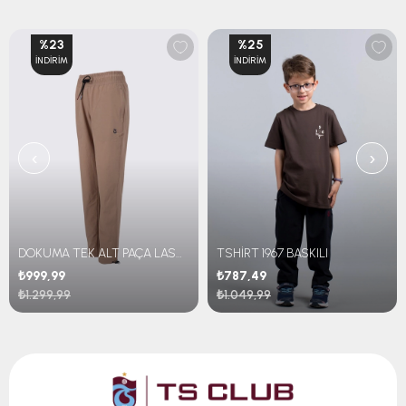
%23
%25
İNDIRIM
İNDIRIM
‹
›
DOKUMA TEK ALT PAÇA LASTİKLİ
TSHİRT 1967 BASKILI
₺999,99
₺787,49
₺1.299,99
₺1.049,99