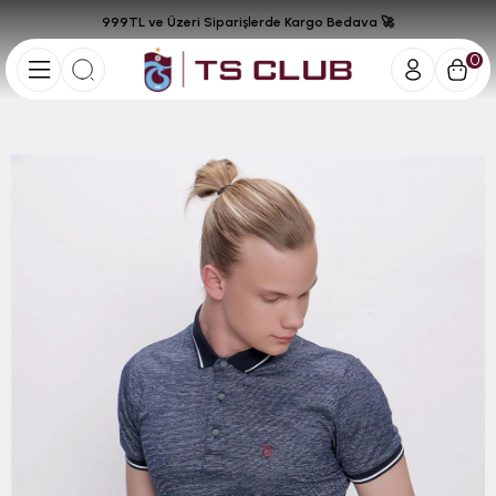
999TL ve Üzeri Siparişlerde Kargo Bedava 🚀
0