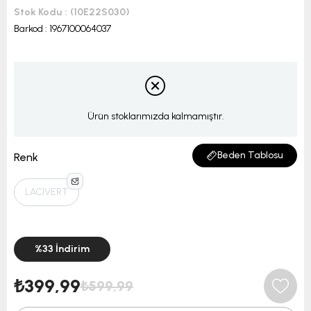
Stok Kodu
(10E22S030)
Barkod
:
1967100064037
Ürün stoklarımızda kalmamıştır.
Beden Tablosu
Renk
LACİVERT
%
33
İndirim
₺399,99
₺599,99